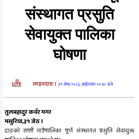
गढवामा भू–संरक्षणका लागि बाँस रोपण
संस्थागत प्रसुति
सगरमाथाको प्रयासः विद्यार्थीको दैलोमा
शिक्षक
सेवायुक्त पालिका
रेडक्रस शिक्षक नायकलाई डेङ्गु
रोकथामबारे अभिमुखीकरण
घोषणा
तीन दिनदेखि बेपत्ता पूर्वमेयर किरण सिंह
मृत फेला
लाइभदाङ ।
३१ जेष्ठ २०८३, आईतवार २०:४८ बजे
तुलसीपुर उपमहानगरको एम्बुलेन्स
दुर्घटना, डेढ महिने शिशुको मृत्यु
तुलबहादुर कवँर मगर
मसुरिया,३१ जेठ ।
तुलसीपरमा दुग्ध व्यवसायी संघको नयाँ
दाङको राप्ती गाउँपालिका पूर्ण संस्थागत प्रसुति सेवायुक्त
कार्यसमिति चयन