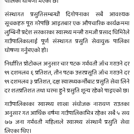
पालिका घोषणा भएको छ।
संस्थागत प्रसुतिसम्बन्धी दिगोपनाका सबै आवश्यक
बबईमा निःशुल्क स्वास्थ्य शिविर, पाँच
सूचकहरु पूरा गरेपछि आइतबार एक औपचारिक कार्यक्रममा
सयभन्दा बढीले लिए सेवा
लुम्बिनी प्रदेश सरकारका स्वास्थ्य मन्त्री रामजी प्रसाद घिमिरेले
गाउँपालिकालाई पूर्ण संस्थागत प्रसुति सेवायुक्त पालिका
घोषणा गर्नुभएको हो।
निर्धारित प्रोटोकल अनुसार चार पटक गर्भवती जाँच गराउने दर
९९ दशमलव ६ प्रतिशत, तीन पटक उत्तरप्रसूति जाँच गराउने दर
सिमलखुटीमा नवनिर्मित सार्वजनिक
प्रतीक्षालय उद्घाटन
९९ दशमलव ३ प्रतिशत, दक्ष स्वास्थ्यकर्मीबाट प्रसुति सेवा लिने
दर शतप्रतिशत तथा घरमा हुने प्रसुति शून्य रहेको पाइएको छ।
गाउँपालिकाका स्वास्थ्य शाखा संयोजक नारायण राउतका
अनुसार गत आर्थिक वर्षमा गाउँपालिकाभित्र रहेका सबै ५ सय
७७ जना गर्भवती महिलाले स्वास्थ्य संस्थामै प्रसुति सेवा
लिएका थिए।
राप्ती चेम्बर अफ कमर्सको चौथो वार्षिक