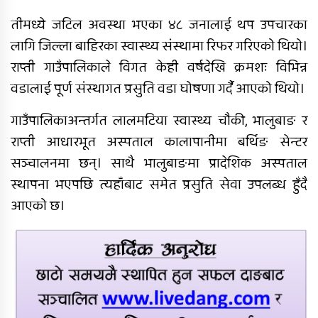
साधारणसभा सम्पन्न
तीमध्ये जटिल अवस्था भएका ४८ जनालाई थप उपचारका
लागि जिल्ला बाहिरका स्वास्थ्य संस्थामा रिफर गरिएको थियो।
राप्ती गाउँपालिकाले विगत केही वर्षदेखि क्रमशः विभिन्न
सल्यानमा शिकार खेल्दा गोली लागेर
एकको मृत्यु, छ जना पक्राउ
वडालाई पूर्ण संस्थागत प्रसुति वडा घोषणा गर्दै आएको थियो।
गाउँपालिकाअन्तर्गत लालमटिया स्वास्थ्य चौकी, भालुबाङ र
दुर्घटनाबाट मृत्यु भएकी कल्पनाको
राप्ती आधारभूत अस्पताल कालापानीमा बर्थिङ सेन्टर
अन्तयष्टी
सञ्चालनमा छन्। साथै भालुबाङमा प्रादेशिक अस्पताल
स्थापना भएपछि त्यहाँबाट समेत प्रसुति सेवा उपलब्ध हुँदै
आएको छ।
पोखिए मरुभूमिको पसिनादेखि बैंकको
जागिर छाडेर उद्यमी बनेकाहरूको कथा