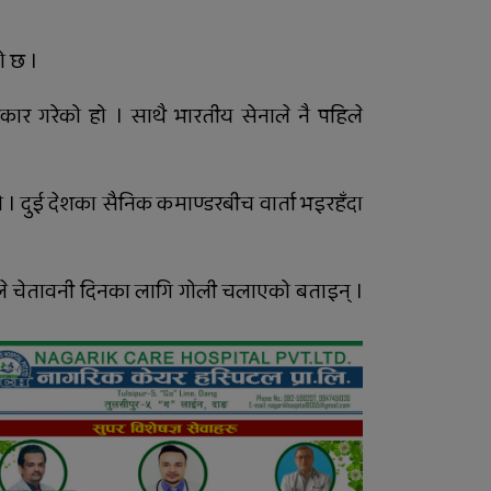
राति भएको मोटरसाइकल
ो छ ।
दुर्घटनाबारे कसैले थाहा
पाएनन्, बिहान घर नजिकै मृत
ार गरेको हो । साथै भारतीय सेनाले नै पहिले
भेटिए युवक
दाङमै धागोबाट ‘ए फर
एप्पलदेखि जेठ फर जेब्रा’
 । दुई देशका सैनिक कमाण्डरबीच वार्ता भइरहँदा
बनाउनेहरु
ुले चेतावनी दिनका लागि गोली चलाएको बताइन् ।
६ महिनाअघि सजिएकी बेहुली,
६ महिनापछि सडकमा अस्ताइन्
राप्ती आधारभूत अस्पतालमा