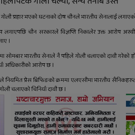
हिलोपटक गोली चल्यो, सैन्य तनाब उस्तै
सडक दुर्घटनामा श्रीमान्
खमा गोली प्रहार भएको घटनाको दोष चीनले भारतीय सेनालाई लगाएक
गुमाएकी महिलालाई कुमारी
बैंक गढवाद्वारा १० लाख रुपैयाँ
प लगाएपछि चीन सरकारले विज्ञप्ति निकालेर उक्त आरोप अस्वीक
बीमा दाबी भुक्तानी
नाए ।
राप्ती चक्रपथः १७ किलोमिटर
कालोपत्रे
खामा सोमबार भारतीय सेनाले नै पहिले गोली चलाएको दावी गरेको हो
ियाँ अधिकारीको आरोप छ ।
ानले नियमित प्रेस ब्रिफिङको क्रममा एलएसीमा भारतीय सैनिकहर
गोली चलाएको चिनियाँ दावी छ ।
दुग्ध चिस्यान केन्द्र अनुदान
हिनामिना आरोपमा
आठबिसकोटका मेयरसहित ११
जनाविरुद्ध भ्रष्टाचार मुद्दा
तुलसीपुरमा मोटरसाइकल र