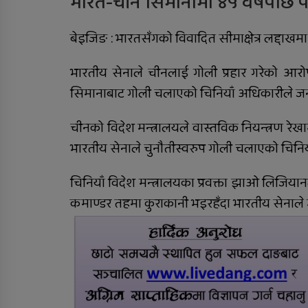
भारत-चीन सिमानामा ४५ वर्षपछि प
राप्तीमा निःशुल्क विशेषज्ञ
बेइजिङ : भारतसँगको विवादित सीमाक्षेत्र लद्दा
स्वास्थ्य शिविर, ३ सय १९
जनाले लिए सेवा
भारतीय सेनाले चीनलाई गोली प्रहार गरेको आरो
सिमानाबाट गोली चलाएको चिनियाँ अधिकारीले ज
सीडद्वारा साना किसान र
बैंकबीच समन्वयात्मक
चीनको विदेश मन्त्रालयले वास्तविक नियन्त्रण रे
कार्यक्रम
भारतीय सेनाले चुनौतीस्वरुप गोली चलाएको चिन
चिनियाँ विदेश मन्त्रालयका प्रवक्ता झाओ लिजिय
कमाण्डर तहमा कुराकानी भइरहँदा भारतीय सेनाले 
रुकुम पश्चिममा भ्यान र
मोटरसाइकल ठोक्किँदा एक
जनाको मृत्यु
दंगीशरणमा आर्थिक वर्ष