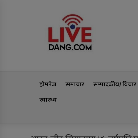
Skip
Livedang
to
content
समृद्धिको यात्रा
होमपेज
समाचार
सम्पादकीय/ विचार
स्वास्थ्य
Trending Now