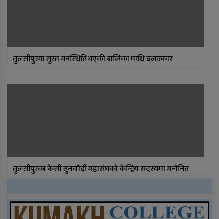
तुलसीपुरमा सुस्त मनस्थिति भएकी बालिका माथि बलात्कार
तुलसीपुरका केसी सुनचाँदी महासंघको केन्द्रिय सदस्यमा मनोनित