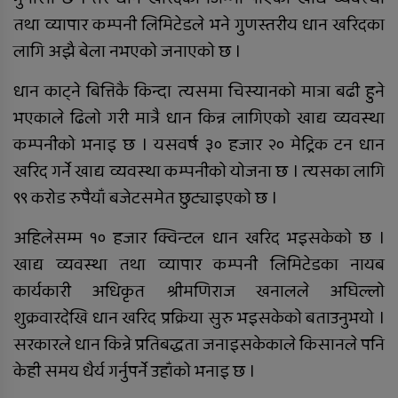
तथा व्यापार कम्पनी लिमिटेडले भने गुणस्तरीय धान खरिदका
लागि अझै बेला नभएको जनाएको छ ।
धान काट्ने बित्तिकै किन्दा त्यसमा चिस्यानको मात्रा बढी हुने
दाङमै धागोबाट ‘ए फर एप्पलदेखि जेठ फर
जेब्रा’ बनाउनेहरु
भएकाले ढिलो गरी मात्रै धान किन्न लागिएको खाद्य व्यवस्था
कम्पनीको भनाइ छ । यसवर्ष ३० हजार २० मेट्रिक टन धान
खरिद गर्ने खाद्य व्यवस्था कम्पनीको योजना छ । त्यसका लागि
९९ करोड रुपैयाँ बजेटसमेत छुट्याइएको छ ।
रुकुम पश्चिममा भ्यान र मोटरसाइकल
ठोक्किँदा एक जनाको मृत्यु
अहिलेसम्म १० हजार क्विन्टल धान खरिद भइसकेको छ ।
खाद्य व्यवस्था तथा व्यापार कम्पनी लिमिटेडका नायब
दुग्ध चिस्यान केन्द्र अनुदान हिनामिना
कार्यकारी अधिकृत श्रीमणिराज खनालले अघिल्लो
आरोपमा आठबिसकोटका मेयरसहित ११
शुक्रवारदेखि धान खरिद प्रक्रिया सुरु भइसकेको बताउनुभयो ।
जनाविरुद्ध भ्रष्टाचार मुद्दा
सरकारले धान किन्ने प्रतिबद्धता जनाइसकेकाले किसानले पनि
६ महिनाअघि सजिएकी बेहुली, ६
केही समय धैर्य गर्नुपर्ने उहाँको भनाइ छ ।
महिनापछि सडकमा अस्ताइन्