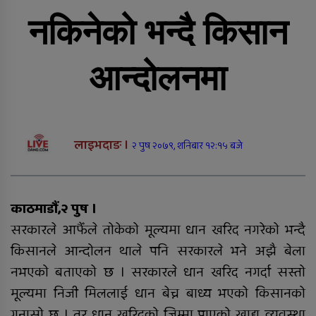
राप्तीमा निःशुल्क विशेषज्ञ स्वास्थ्य शिविर,
३ सय १९ जनाले लिए सेवा
नकिनेको भन्दै किसान
सडक दुर्घटनामा श्रीमान् गुमाएकी
महिलालाई कुमारी बैंक गढवाद्वारा १०
आन्दोलनमा
लाख रुपैयाँ बीमा दाबी भुक्तानी
राति भएको मोटरसाइकल दुर्घटनाबारे
कसैले थाहा पाएनन्, बिहान घर नजिकै
मृत भेटिए युवक
लाइभदाङ ।
२ पुष २०७९, शनिबार १२:१५ बजे
सीडद्वारा साना किसान र बैंकबीच
समन्वयात्मक कार्यक्रम
काठमाडौं,२ पुष ।
सरकारले आफैँले तोकेको मूल्यमा धान खरिद नगरेको भन्दै
किसानले आन्दोलन थाले पनि सरकारले भने अझै बेला
राप्ती चक्रपथः १७ किलोमिटर कालोपत्रे
नभएको बताएको छ । सरकारले धान खरिद नगर्दा सस्तो
मूल्यमा निजी मिललाई धान बेच्न बाध्य भएको किसानको
गुनासो छ । तर धान खरिदको जिम्मा पाएको खाद्य व्यवस्था