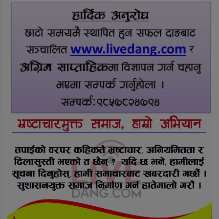
दंगीशरणमा आर्थिक वर्ष २०८२/८३ को
वार्षिक समीक्षा कार्यक्रम सम्पन्न
तुलसीपुरमा मोटरसाइकल र स्कुटी
ठोक्किँदा युवतीको मृत्यु
राप्ती आधारभूत अस्पतालमा शुक्रबार
निःशुल्क विशेषज्ञ स्वास्थ्य शिविर
सञ्चालन हुने