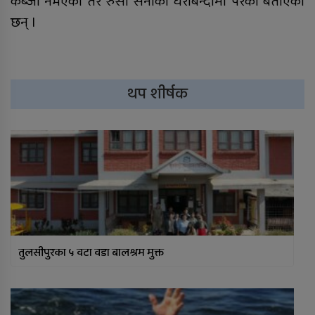
कब्जा नभएको तर रुसी सेनाको घेराबन्दीमा परेको बताएका
छन् ।
थप शीर्षक
तुलसीपुरका ५ वटा वडा बालश्रम मुक्त