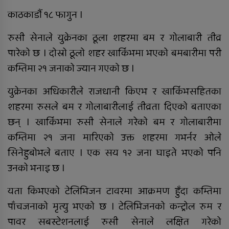
काठकाडौं १८ फागुन ।
तुलसीपुरमा मोटरसाइकल र स्कुटी
ठोक्किँदा युवतीको मृत्यु
रुसी सेनाले युक्रेनका ठूला शहरमा बम र गोलाबारी तीव्र
पारेको छ । दोस्रो ठूलो शहर खार्किभमा भएको बमबारीमा परी
कम्तिमा २१ जनाको ज्यान गएको छ ।
राप्ती आधारभूत अस्पतालमा शुक्रबार
निःशुल्क विशेषज्ञ स्वास्थ्य शिविर
युक्रेनका अधिकारीले राजधानी किएभ र खार्किभसहितका
सञ्चालन हुने
शहरमा रुसले बम र गोलाबारीलाई तीव्रता दिएको बताएका
छन् । खार्किभमा रुसी सेनाले गरेको बम र गोलाबारीमा
दाङमा आफ्नै भाइ बुहारी करणीको
कम्तिमा २१ जना मारिएको उक्त शहरमा गभर्नर ओले
आरोपमा जेठाजु विरुद्ध मुद्दा दायर
सिनेहुबोभले बताए । एक सय १२ जना घाइते भएको पनि
उनको भनाइ छ ।
रोल्पामा खोलाले बगाउँदा एक वृद्धको
यता किभएको टेलिभिजन टावरमा आक्रमण हुँदा कम्तिमा
मृत्यु
पाँचजनाको मृत्यु भएको छ । टेलिभिजनको कन्ट्रोल रुम र
पावर सबस्टेशनलाई रुसी सेनाले लक्षित गरेको