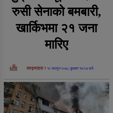
राति भएको मोटरसाइकल दुर्घटनाबारे
कसैले थाहा पाएनन्, बिहान घर नजिकै
रुसी सेनाको बमबारी,
मृत भेटिए युवक
सीडद्वारा साना किसान र बैंकबीच
खार्किभमा २१ जना
समन्वयात्मक कार्यक्रम
मारिए
राप्ती चक्रपथः १७ किलोमिटर कालोपत्रे
लाइभदाङ ।
१८ फाल्गुन २०७८, बुधबार १४:५४ बजे
दाङमै धागोबाट ‘ए फर एप्पलदेखि जेठ फर
जेब्रा’ बनाउनेहरु