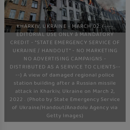
रुकुम पश्चिममा भ्यान र मोटरसाइकल
ठोक्किँदा एक जनाको मृत्यु
KHARKIV, UKRAINE - MARCH 02: (----
EDITORIAL USE ONLY â MANDATORY
CREDIT - "STATE EMERGENCY SERVICE OF
दुग्ध चिस्यान केन्द्र अनुदान हिनामिना
UKRAINE / HANDOUT" - NO MARKETING
आरोपमा आठबिसकोटका मेयरसहित ११
NO ADVERTISING CAMPAIGNS -
जनाविरुद्ध भ्रष्टाचार मुद्दा
DISTRIBUTED AS A SERVICE TO CLIENTS--
६ महिनाअघि सजिएकी बेहुली, ६
--) A view of damaged regional police
महिनापछि सडकमा अस्ताइन्
station building after a Russian missile
attack in Kharkiv, Ukraine on March 2,
2022 . (Photo by State Emergency Service
दंगीशरणमा आर्थिक वर्ष २०८२/८३ को
of Ukraine/Handout/Anadolu Agency via
वार्षिक समीक्षा कार्यक्रम सम्पन्न
Getty Images)