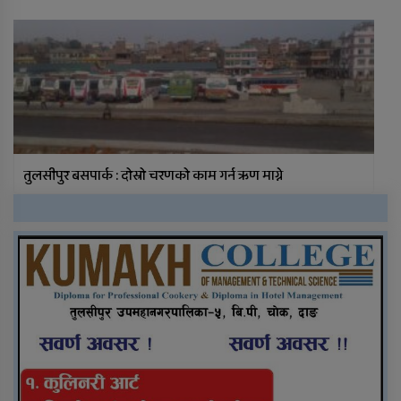
तुलसीपुर बसपार्क : दोस्रो चरणको काम गर्न ऋण माग्ने