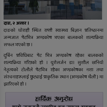
दाङमा बालिका बलात्कारको मुद्दामा १८
वर्ष कैद
दाङ, २ असार ।
दाङको घोराही स्थित राप्ती स्वास्थ्य बिज्ञान प्रतिष्ठानमा
जन्मजात पेटभित्र अण्डकोष भएका बालकको शल्यक्रिया
विदेशको कानुनी विवाह र नेपालमा
न्यायको प्रत्याभूति
सफल भएको छ ।
दुर्बिन प्रविधिबाट पेट भित्र अण्डकोष रहेका बालकको
बिक दम्पतीद्वारा राप्ती प्रतिष्ठानलाई तीन
शल्यक्रिया गरिउको हो । युरोसर्जन डा। सुशील खनियाँ
थान ह्विलचेयर सहयोग
नेतृत्वको टोलीले पेटभित्र रहेका अण्डकोषका नशा तथा
संरचनाहरूलाई छुट्याई प्राकृतिक स्थान (अण्डकोष थैली ) मा
झारिएको हो ।