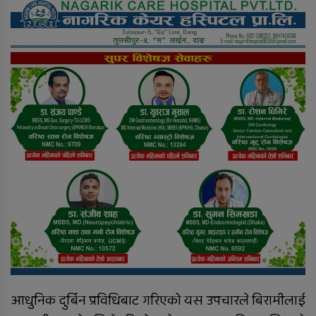
निःशुल्क तालिम र रोजगारीमा जोड्न ६
बुँदे सम्झौता
दाङका विभिन्न सामुदायिक वनबाट ५५
नाल भरुवा बन्दुक बरामद
आधुनिक दुर्बिन प्रविधिबाट गरिएको यस उपचारले बिरामीलाई