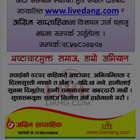
तुलसीपुरमा बुधबार चारसय बढि ग्यास
सिलिन्डर भित्रियो
सल्यानको बागचौरमा एक शिक्षक मृत
फेला
टरिगाउँ एयरपोर्ट स्तरबृद्धि भएपनि साँझ र
विहान मात्रै प्लेन बस्न सक्छ: पोखरेल