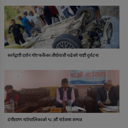
स्वर्गद्वारी दर्शन गरेर फर्केका तीर्थयात्री चढेको गाडी दुर्घटना
दंगीशरण गाउँपालिकाकाे १८ औं गाउँसभा सम्पन्न