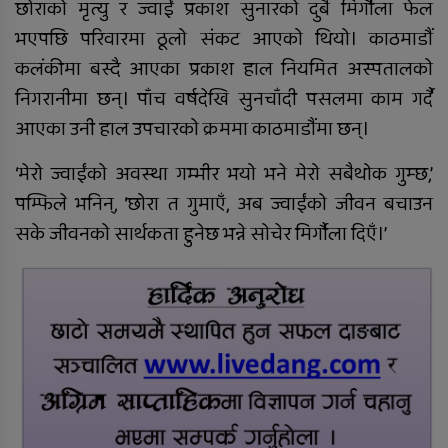
छोराको मृत्यु र ज्वाईं प्रकाश सुनारको दुबै मिर्गौला फेल
तुलसीपुरमा मोटरसाइकल र स्कुटी
भएपछि परिवारमा ठूलो संकट आएको थियो। काठमाडौं
ठोक्किँदा युवतीको मृत्यु
कलंकीमा बस्दै आएका प्रकाश हाल नियमित अस्पतालको
निगरानीमा छन्। पाँच वर्षदेखि सुनचाँदी पसलमा काम गर्दै
आएका उनी हाल उपचारको क्रममा काठमाडौंमा छन्।
राप्ती आधारभूत अस्पतालमा शुक्रबार
‘मेरो ज्वाईंको अवस्था गम्भीर भयो भने मेरो सबैथोक गुम्छ,’
निःशुल्क विशेषज्ञ स्वास्थ्य शिविर
सञ्चालन हुने
पम्फिले भनिन्, ‘छोरा त गुमाएँ, अब ज्वाईंको जीवन बचाउन
सके जीवनको सार्थकता हुनेछ भन्ने सोचेर मिर्गौला दिएँ।’
दाङमा आफ्नै भाइ बुहारी करणीको
आरोपमा जेठाजु विरुद्ध मुद्दा दायर
रोल्पामा खोलाले बगाउँदा एक वृद्धको
मृत्यु