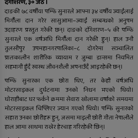
दंगीशरण, ३० जेठ ।
दाङकी ७८ वर्षीया पम्फि सुनारले आफ्ना ३४ वर्षीय ज्वाईंलाई
मिर्गौला दान गरेर सासुआमा–ज्वाईं सम्बन्धको अनुपम
रुकुम पश्चिममा भ्यान र मोटरसाइकल
ठोक्किँदा एक जनाको मृत्यु
उदाहरण प्रस्तुत गरेकी छन्। दाङको दंगिशरण–५ की पम्फि
सुनारले एक वर्षअघि मिर्गौला दान गरेकी हुन्। हाल उनी
तुलसीपुर उपमहानगरपालिका–८ दोगरेमा सञ्चालित
दुग्ध चिस्यान केन्द्र अनुदान हिनामिना
आरोपमा आठबिसकोटका मेयरसहित ११
प्रातःकालीन शारीरिक व्यायाम र जुम्बा डान्समा नियमित
जनाविरुद्ध भ्रष्टाचार मुद्दा
सहभागी हुँदै स्वस्थ जीवनशैली अपनाउँदै आइरहेकी छन्।
६ महिनाअघि सजिएकी बेहुली, ६
पम्फि सुनारका एक छोरा थिए, तर केही वर्षअघि
महिनापछि सडकमा अस्ताइन्
मोटरसाइकल दुर्घटनामा उनको निधन भएको थियो।
घोराहीबाट घर फर्कने क्रममा सेवारा खोलामा वर्षाको समयमा
मोटरसाइकल चिप्लिएर ज्यान गएको थियो। पम्फि सुनारको
दंगीशरणमा आर्थिक वर्ष २०८२/८३ को
सहारा उनका छोरीहरू हुन्, जसमा माइली छोरी गीता नेपालीले
वार्षिक समीक्षा कार्यक्रम सम्पन्न
हाल आमा साथमा राखेर हेरचाह गरिरहेकी छिन्।