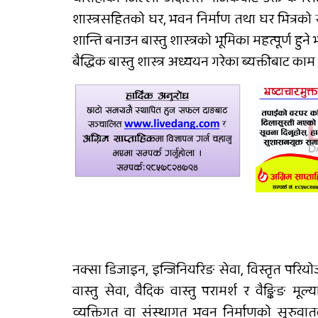
शास्त्रसहितको घर, भवन निर्माण तथा घर भित्रको संर
दुग्ध चिस्यान केन्द्र अनुदान
शान्ति बनाउन बास्तु शास्त्रको भूमिका महत्पूर्ण ह
हिनामिना आरोपमा
बैद्धिक बास्तु शास्त्र अध्ययन गरेका ब्यक्तीबाट का
आठबिसकोटका मेयरसहित 
जनाविरुद्ध भ्रष्टाचार मुद्दा
नक्सा डिजाइन, इन्जिनियरिङ सेवा, विस्तृत परियो
वास्तु सेवा, वैदिक वास्तु परामर्श र वैङ्किङ म
व्यक्तिगत वा संस्थागत भवन निर्माणको सुरुवात