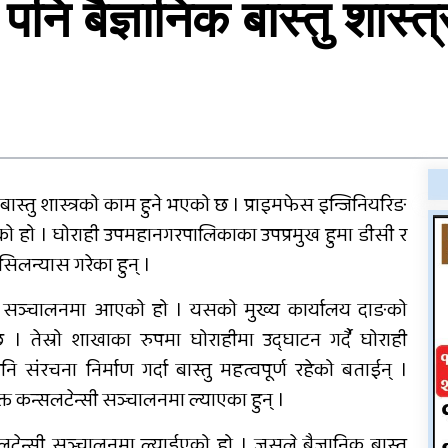
नि बैज्ञानिक बास्तु शास्त
पोखिए मरुभूमिको पसिनादेखि
बैंकको जागिर छाडेर उद्यमी
बनेकाहरूको कथा
ास्तु शास्त्रको काम हुने भएको छ । प्राइमफेस इन्जिनियरिङ
राति भएको मोटरसाइकल
ो हो । घोराही उपमहानगरपालिकाका उपप्रमुख हुमा डीसी र
दुर्घटनाबारे कसैले थाहा
ँ
पाएनन्, बिहान घर नजिकै मृत
सिलन्यास गरेका हुन् ।
भेटिए युवक
हीमा सञ्चालनमा आएको हो । यसको मुख्य कार्यालय दाङको
दाङमै धागोबाट ‘ए फर
 तेस्रो शाखाका रुपमा घोराहीमा उद्घाटन गर्दै घोराही
एप्पलदेखि जेठ फर जेब्रा’
संरचना निर्माण गर्दा बास्तु महत्वपूर्ण रहेको बताईन् ।
बनाउनेहरु
उक्त कन्सलटेन्सी सञ्चालनमा ल्याएका हुन् ।
न्सी सञ्चालनमा ल्याईएको हो । जसले बैज्ञानिक बास्तु