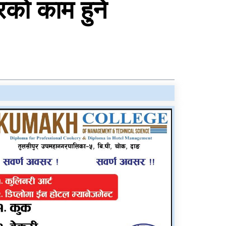
्रको काम हुने
राप्तीमा निःशुल्क विशेषज्ञ
स्वास्थ्य शिविर, ३ सय १९
जनाले लिए सेवा
सीडद्वारा साना किसान र
बैंकबीच समन्वयात्मक
कार्यक्रम
रुकुम पश्चिममा भ्यान र
मोटरसाइकल ठोक्किँदा एक
जनाको मृत्यु