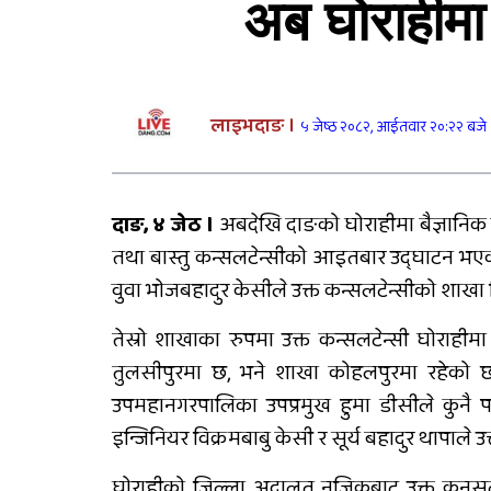
अब घोराहीमा प
दुर्घटनाबाट मृत्यु भएकी
कल्पनाको अन्तयष्टी
लाइभदाङ ।
५ जेष्ठ २०८२, आईतवार २०:२२ बजे
दाङ, ४ जेठ ।
अबदेखि दाङको घोराहीमा बैज्ञानिक ब
सडक दुर्घटनामा श्रीमान्
तथा बास्तु कन्सलटेन्सीको आइतबार उद्घाटन भएक
गुमाएकी महिलालाई कुमारी
बैंक गढवाद्वारा १० लाख रुपैया
वुवा भोजबहादुर केसीले उक्त कन्सलटेन्सीको शाखा 
बीमा दाबी भुक्तानी
तेस्रो शाखाका रुपमा उक्त कन्सलटेन्सी घोरा
राप्ती चक्रपथः १७ किलोमिटर
तुलसीपुरमा छ, भने शाखा कोहलपुरमा रहेको छ ।
कालोपत्रे
उपमहानगरपालिका उपप्रमुख हुमा डीसीले कुनै पनि 
इन्जिनियर विक्रमबाबु केसी र सूर्य बहादुर थापाले 
घोराहीको जिल्ला अदालत नजिकबाट उक्त कनसलटे