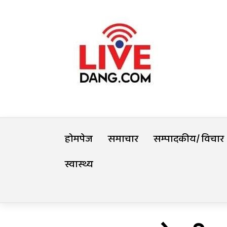
Skip
Livedang
to
content
समृद्धिको यात्रा
होमपेज
समाचार
सम्पादकीय/ विचार
स्वास्थ्य
Trending Now