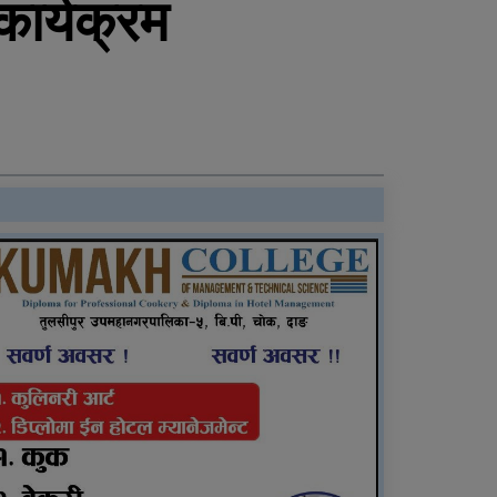
ार्यक्रम
पोखिए मरुभूमिको पसिनादेखि
बैंकको जागिर छाडेर उद्यमी
बनेकाहरूको कथा
राति भएको मोटरसाइकल
दुर्घटनाबारे कसैले थाहा
पाएनन्, बिहान घर नजिकै मृत
भेटिए युवक
दाङमै धागोबाट ‘ए फर
एप्पलदेखि जेठ फर जेब्रा’
बनाउनेहरु