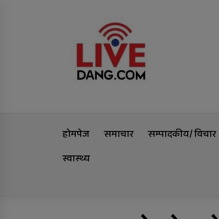
Skip
Livedang
to
content
समृद्धिको यात्रा
होमपेज
समाचार
सम्पादकीय/ विचार
स्वास्थ्य
Trending Now