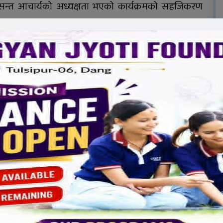
वसन्त आचार्यको अध्यक्षता भएको कार्यक्रमको सहजिकरण
प शीर्षक
्क स्वास्थ्य शिबिर, ३
स्वास्थ्यमन्त्री गौतमले सार्वजनिक
भान्वित
गरिन् दुई महिने प्रगति विवरण