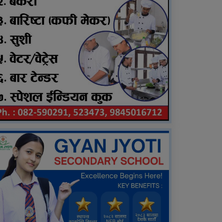
६ महिनाअघि सजिएकी बेहुली,
६ महिनापछि सडकमा अस्ताइन्