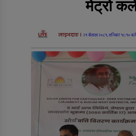
मेट्रो क
सल्यानमा शिकार खेल्दा गो
लागेर एकको मृत्यु, छ जना
पक्राउ
लाइभदाङ ।
२९ बैशाख २०८१, शनिबार १८:१० बज
राप्तीमा निःशुल्क विशेषज्ञ
स्वास्थ्य शिविर, ३ सय १९
जनाले लिए सेवा
सीडद्वारा साना किसान र
बैंकबीच समन्वयात्मक
कार्यक्रम