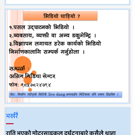
भर्खरै
राति भएको मोटरसाइकल दुर्घटनाबारे कसैले थाहा