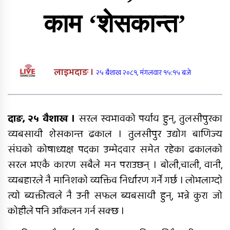
राति भएको मोटरसाइकल दुर्घटनाबारे
कसैले थाहा पाएनन्, बिहान घर नजिकै
काम ‘शेसकान्त’
मृत भेटिए युवक
सीडद्वारा साना किसान र बैंकबीच
समन्वयात्मक कार्यक्रम
लाइभदाङ ।
२५ बैशाख २०८१, मंगलवार १५:१५ बजे
राप्ती चक्रपथः १७ किलोमिटर कालोपत्रे
दाङ, २५ वैशाख ।
सरल स्वभावको पर्याय हुन्, तुलसीपुरका
व्यबसायी शेसकान्त ढकाल । तुलसीपुर उद्योग बाणिज्य
संघको कोषाध्यक्ष पदका उम्मेदवार समेत रहेका ढकालको
सरल भएकै कारण सबैले मन पराउछन् । बोली,चाली, वानी,
व्यबहारले नै मानिशको व्यक्तिव निर्धारण गर्ने गर्छ । लोभलाग्दो
त्यो ब्यक्तीत्वले नै उनी सफल ब्यबसायी हुन्, भन्ने कुरा जो
दाङमै धागोबाट ‘ए फर एप्पलदेखि जेठ फर
कोहीले पनि आँकलन गर्न सक्छ ।
जेब्रा’ बनाउनेहरु