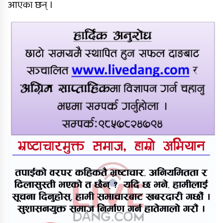
आएका छन् ।
तुलसीपुरमा मोटरसाइकल र स्कुटी
ठोक्किँदा युवतीको मृत्यु
राप्ती आधारभूत अस्पतालमा शुक्रबार
निःशुल्क विशेषज्ञ स्वास्थ्य शिविर
सञ्चालन हुने
दाङमा आफ्नै भाइ बुहारी करणीको
आरोपमा जेठाजु विरुद्ध मुद्दा दायर
रोल्पामा खोलाले बगाउँदा एक वृद्धको
मृत्यु