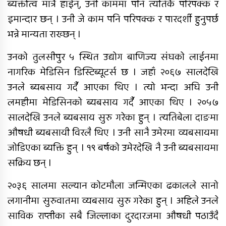
ब्यक्तीत्व मात्रै हाईन्, उनी काममा पनि त्यतिकै परिपक्क र
इमान्दार छन् । उनी जे काम पनि परिपक्क र पारदर्शी हुनुपर्छ
भन्ने मान्यता राख्छन् ।
रुकुम पश्चिममा भ्यान र मोटरसाइकल
ठोक्किँदा एक जनाको मृत्यु
उनको तुलसीपुर ५ स्थित उद्योग बाणिज्य संघको लाईनमा
नागरिक मेडिसिन डिस्टिब्यूटर्स छ । जहाँ २०६७ सालदेखि
दुग्ध चिस्यान केन्द्र अनुदान हिनामिना
उनले ब्यबसाय गर्दै आएका थिए । त्यो भन्दा अघि उनी
आरोपमा आठबिसकोटका मेयरसहित ११
लमहीमा मेडिसिनको ब्यबसाय गर्दै आएका थिए । २०५७
जनाविरुद्ध भ्रष्टाचार मुद्दा
सालदेखि उनले ब्यबसाय सुरु गरेका हुन् । त्यतिबेला दाङमा
६ महिनाअघि सजिएकी बेहुली, ६
औषधी ब्यबसायी विरलै थिए । उनी सानै उमेरमा व्यबसायमा
महिनापछि सडकमा अस्ताइन्
जोडिएका ब्यक्ति हुन् । १९ बर्षको उमेरदेखि नै उनी ब्यबसायमा
सक्रिय छन् ।
२०३६ सालमा सल्यान कोटमौला जन्मिएका ढकालले सानो
दंगीशरणमा आर्थिक वर्ष २०८२/८३ को
वार्षिक समीक्षा कार्यक्रम सम्पन्न
लगानीमा सुरुवातमा व्यबसाय सुरु गरेका हुन् । अहिले उनले
साविक राप्तीका सबै जिल्लाका दुरदारजमा औषधी पठाउँदै