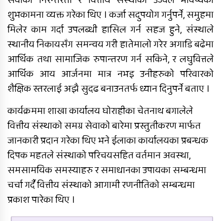
शुभकामना व्यक्त गरेका थिए । कर्जा सदुपयोग गर्नुपर्ने, समुहमा
सल्यानमा शिकार खेल्दा गोली लागेर
मिलेर काम गर्दा उपलब्धी हासिल गर्न सहज हुने, संस्थाले
एकको मृत्यु, छ जना पक्राउ
स्थानीय निकायसँग समन्वय गरी हातेमालो गरेर अगाडि बढेमा
आर्थिक तथा सामाजिक रुपान्तरण गर्न सकिने, र लघुवित्तले
आर्थिक आय आर्जनमा मात्र नभइ उनीहरुको परिवारको
दुर्घटनाबाट मृत्यु भएकी कल्पनाको
अन्तयष्टी
शैक्षिक स्तरलाई अझै सुदढ बनाउनतर्फ ध्यान दिनुपर्ने बताए ।
कार्यक्रममा शाखा कार्यालय घोराहीका चेतनाथ बगालेले
वित्तीय संस्थाको समग्र सेवाको बारेमा प्रस्तुतीकरण मार्फत
जानकारी प्रदान गरेका थिए भने ईलाका कार्यालयका प्रबन्धक
दिपक महतले संस्थाको परिचयसहित वर्तमान अवस्था,
समसामयिक समस्याहरु र समाधानका उपायका सम्बन्धमा
पोखिए मरुभूमिको पसिनादेखि बैंकको
चर्चा गर्दै वित्तीय संस्थाको आगामी रणनीतिको सम्बन्धमा
जागिर छाडेर उद्यमी बनेकाहरूको कथा
प्रकाश पारेका थिए ।