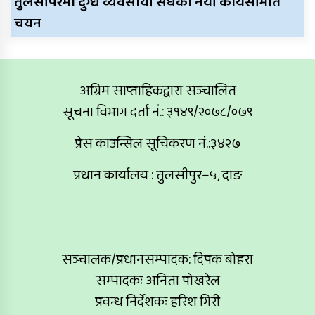
तुलसीपरमा दुग्ध व्यवसायी संघको नयाँ कार्यसमिति
चयन
अग्रिम साप्ताहिकद्वारा सञ्चालित
सूचना विभाग दर्ता नं.: ३१४९/२०७८/०७९
प्रेस काउन्सिल सूचिकरण नं.:३४२७
प्रधान कार्यालय : तुलसीपुर–५, दाङ
सञ्चालक/प्रधानसम्पादक: दिपक बोहरा
सम्पादकः अनिता पोखरेल
प्रवन्ध निर्देशकः हरिश गिरी