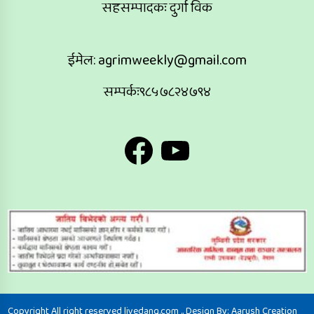
सहसम्पादकः दुर्गा विक
ईमेल:
agrimweekly@gmail.com
सम्पर्कः९८५७८२४७९४
Facebook
YouTube
Copyright All right reserved livedang.com .. Design By:
Aarush Creation