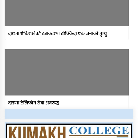
दाङमा रोकिराखेको ट्याक्टरमा ठोक्किदा एक जनाको मृत्यु
दाङमा टेलिफोन सेवा अबरुद्ध