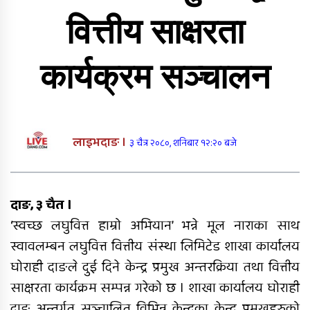
सगरमाथाको प्रयासः विद्यार्थीको दैलोमा
शिक्षक
वित्तीय साक्षरता
रेडक्रस शिक्षक नायकलाई डेङ्गु
रोकथामबारे अभिमुखीकरण
कार्यक्रम सञ्चालन
तीन दिनदेखि बेपत्ता पूर्वमेयर किरण सिंह
मृत फेला
लाइभदाङ ।
३ चैत्र २०८०, शनिबार १२:२० बजे
तुलसीपुर उपमहानगरको एम्बुलेन्स
दुर्घटना, डेढ महिने शिशुको मृत्यु
दाङ, ३ चैत ।
‘स्वच्छ लघुवित्त हाम्रो अभियान’ भन्ने मूल नाराका साथ
स्वावलम्बन लघुवित्त वित्तीय संस्था लिमिटेड शाखा कार्यालय
तुलसीपरमा दुग्ध व्यवसायी संघको नयाँ
कार्यसमिति चयन
घोराही दाङले दुई दिने केन्द्र प्रमुख अन्तरक्रिया तथा वित्तीय
साक्षरता कार्यक्रम सम्पन्न गरेको छ । शाखा कार्यालय घोराही
दाङ अन्तर्गत सञ्चालित विभिन्न केन्द्रका केन्द्र प्रमुखहरुको