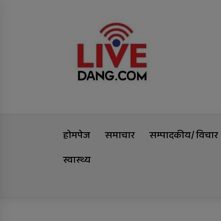
Skip
Livedang
to
content
समृद्धिको यात्रा
होमपेज
समाचार
सम्पादकीय/ विचार
स्वास्थ्य
Trending Now