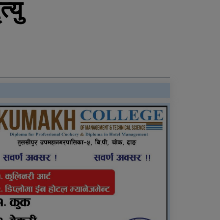
्यु
राति भएको मोटरसाइकल
दुर्घटनाबारे कसैले थाहा
पाएनन्, बिहान घर नजिकै मृत
भेटिए युवक
दाङमै धागोबाट ‘ए फर
एप्पलदेखि जेठ फर जेब्रा’
बनाउनेहरु
६ महिनाअघि सजिएकी बेहुली,
६ महिनापछि सडकमा अस्ताइन्
राप्ती आधारभूत अस्पतालमा