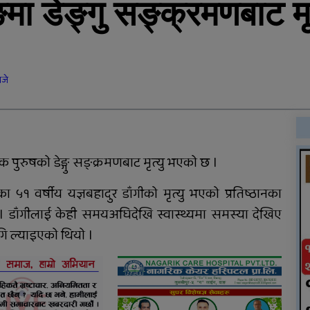
मा डेङ्गु सङ्क्रमणबाट मृत
सडक दुर्घटनामा श्रीमान्
गुमाएकी महिलालाई कुमारी
बैंक गढवाद्वारा १० लाख रुपैयाँ
बीमा दाबी भुक्तानी
बजे
राप्ती चक्रपथः १७ किलोमिटर
कालोपत्रे
 एक पुरुषको डेङ्गु सङ्क्रमणबाट मृत्यु भएको छ ।
 का ५१ वर्षीय यज्ञबहादुर डाँगीको मृत्यु भएको प्रतिष्ठानका
। डाँगीलाई केही समयअघिदेखि स्वास्थ्यमा समस्या देखिए
दुग्ध चिस्यान केन्द्र अनुदान
गि ल्याइएको थियो ।
हिनामिना आरोपमा
आठबिसकोटका मेयरसहित ११
जनाविरुद्ध भ्रष्टाचार मुद्दा
तुलसीपुरमा मोटरसाइकल र