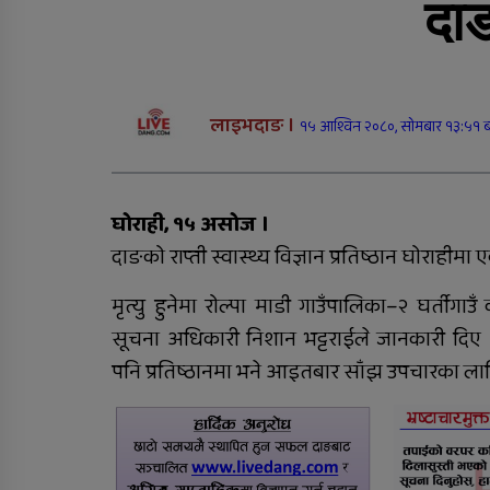
दाङ
राप्तीमा निःशुल्क विशेषज्ञ
स्वास्थ्य शिविर, ३ सय १९
जनाले लिए सेवा
लाइभदाङ ।
१५ आश्विन २०८०, सोमबार १३:५१ 
सीडद्वारा साना किसान र
बैंकबीच समन्वयात्मक
घोराही, १५ असोज ।
कार्यक्रम
दाङको राप्ती स्वास्थ्य विज्ञान प्रतिष्ठान घोराहीमा
मृत्यु हुनेमा रोल्पा माडी गाउँपालिका–२ घर्तीगाउँ
सूचना अधिकारी निशान भट्टराईले जानकारी दिए 
रुकुम पश्चिममा भ्यान र
पनि प्रतिष्ठानमा भने आइतबार साँझ उपचारका ला
मोटरसाइकल ठोक्किँदा एक
जनाको मृत्यु
दंगीशरणमा आर्थिक वर्ष