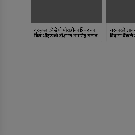
गुरुकुल एकेडेमी घोराहीका प्रि–२ का
सरकारले आकस्
विद्यार्थीहरूको दीक्षान्त समारोह सम्पन्न
बिदामा बैंकले 