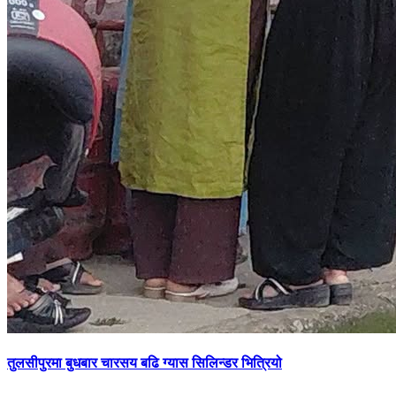
तुलसीपुरमा बुधबार चारसय बढि ग्यास सिलिन्डर भित्रियो