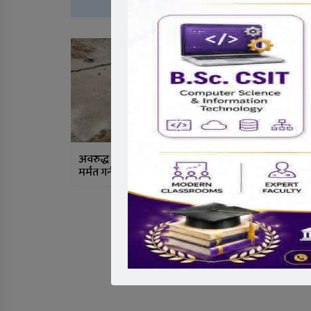
थ
अवरुद्ध दाउन्ने सडक सुचारु गर्न पहल,
प्रलोपा विशेष ल
मर्मत गर्न ६/७ घण्टा लाग्न सक्ने
संयोजकमा दाङ