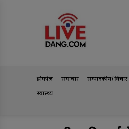
Skip
Livedang
to
content
समृद्धिको यात्रा
होमपेज
समाचार
सम्पादकीय/ विचार
स्वास्थ्य
Trending Now