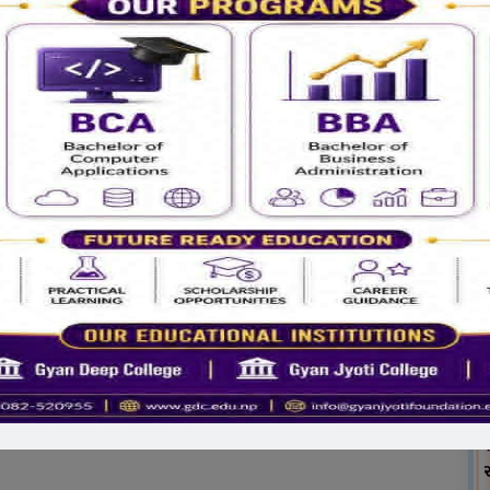
प शीर्षक
ुम्बिनी प्रदेशको
दिवंगत वुवाको सम्झनामा गौशालाका
का पोख्रेल
गाइलाइ खानेकुरा सहयोग