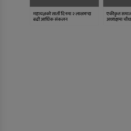
महायज्ञको सातौं दिनमा २ लाखभन्दा
एकीकृत समाजव
बढी आर्थिक संकलन
अध्यक्षमा चौध