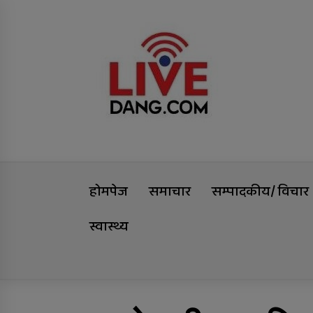
Skip
Livedang
to
content
समृद्धिको यात्रा
होमपेज
समाचार
सम्पादकीय/ विचार
स्वास्थ्य
Trending Now