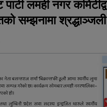
ट पार्टी लमही नगर कमिटीद्वा
रोल्पामा खोलाले बगाउँदा एक
वृद्धको मृत्यु
तको सम्झनामा श्रद्धाञ्जल
विदेशको कानुनी विवाह र
नेपालमा न्यायको प्रत्याभूति
ा नेता बसन्तराज शर्मा ‘बिक्रान्त’की ठूली आमा स्वर्गीय लुमा
सभा सम्पन्न गरेको छ। कार्यक्रम सोमबार लमही नगरपालिका–
िएको हो।
सल्यानको बागचौरमा एक
य तथा लुम्बिनी प्रदेश सभा सदस्य इन्द्रजित थारुले स्वर्गीय