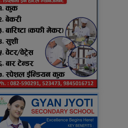
भएपनि साँझ र विहान मात्रै प्लेन
बस्न सक्छ: पोखरेल
दाङमा ९ बर्षीया बालिका
बलात्कार गर्नेलाई जन्मकैदको
फैसला