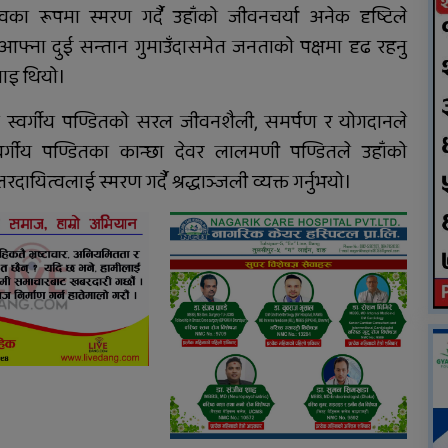
शिक्षक मृत फेला
्वका रूपमा स्मरण गर्दै उहाँको जीवनचर्या अनेक दृष्टिले
 आफ्ना दुई सन्तान गुमाउँदासमेत जनताको पक्षमा दृढ रहनु
ाइ थियो।
्यले स्वर्गीय पण्डितको सरल जीवनशैली, समर्पण र योगदानले
 स्वर्गीय पण्डितका कान्छा देवर लालमणी पण्डितले उहाँको
ायित्वलाई स्मरण गर्दै श्रद्धाञ्जली व्यक्त गर्नुभयो।
ा
दाङका विभिन्न सामुदायिक
वनबाट ५५ नाल भरुवा बन्दुक
बरामद