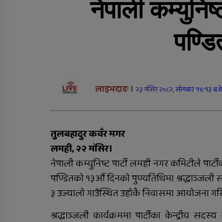
नेपाली कम्युनिष्
दाङमा आफ्नै भाइ बुहारी
करणीको आरोपमा जेठाजु
पण्डि
विरुद्ध मुद्दा दायर
दाङमा बालिका बलात्कारको
लाइभदाङ ।
२३ मंसिर २०८२, सोमबार १४:१३ बजे
मुद्दामा १८ वर्ष कैद
तुलबहादुर कवँर मगर
लमही, २२ मंसिर।
नेपाली कम्युनिष्ट पार्टी लमही नगर कमिटीले पार्टीक
पण्डितको १३औँ दिनको पुण्यतिथिमा श्रद्धाञ्जली 
३ उज्यालो गाउँस्थित उहाँकै निवासमा आयोजना गर
तुलसीपुरमा बुधबार चारसय
श्रद्धाञ्जली कार्यक्रममा पार्टीका केन्द्रीय सदस्