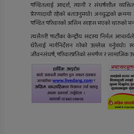
बढि ग्यास सिलिन्डर भित्रियो
पण्डितलाई आदर्श, त्यागी र संघर्षशील व्यक्तित
प्रेरणादायी रहेको बताउनुभयो। जनयुद्धको क्रममा
पण्डित परिवारको असिम साहस भएको थारुको भन
त्यसैगरी पार्टीका केन्द्रीय सदस्य निर्मल आचार
धेरैलाई मार्गनिर्देशन गरेको उल्लेख गर्नुभयो।
जीवनसंघर्ष, परिवारप्रतिको समर्पण र सामाजिक उत्तरद
निःशुल्क तालिम र रोजगारीम
जोड्न ६ बुँदे सम्झौता