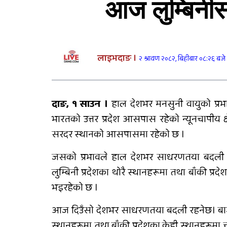
आज लुम्बिनीसह
दुर्घटनाबाट मृत्यु भएकी
कल्पनाको अन्तयष्टी
लाइभदाङ ।
२ श्रावण २०८२, बिहीबार ०८:२६ बजे
दाङ, १ साउन ।
हाल देशभर मनसुनी वायुको प्रभ
सडक दुर्घटनामा श्रीमान्
भारतको उत्तर प्रदेश आसपास रहेको न्यूनचापीय क्
गुमाएकी महिलालाई कुमारी
बैंक गढवाद्वारा १० लाख रुपैया
सरदर स्थानको आसपासमा रहेको छ ।
बीमा दाबी भुक्तानी
जसको प्रभावले हाल देशभर साधरणतया बदली रह
राप्ती चक्रपथः १७ किलोमिटर
लुम्बिनी प्रदेशका थोरै स्थानहरूमा तथा बाँकी प
कालोपत्रे
भइरहेको छ ।
आज दिउँसो देशभर साधरणतया बदली रहनेछ। बागमती, 
स्थानहरूमा तथा बाँकी प्रदेशका केही स्थानहरूमा