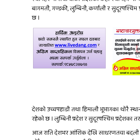
बागमती, गण्डकी, लुम्बिनी, कर्णाली र सुदूरपश्चिम
दुग्ध चिस्यान केन्द्र अनुदान
छ ।
हिनामिना आरोपमा
आठबिसकोटका मेयरसहित 
जनाविरुद्ध भ्रष्टाचार मुद्दा
देशको उच्चपहाडी तथा हिमाली भूभागका थोरै स्थ
रहेको छ । लुम्बिनी प्रदेश र सुदूरपश्चिम प्रदेशका
आज राति देशभर आंशिक देखि साधरणतया बदली रह