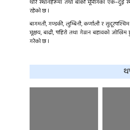
थोरै स्थानहरूमा तथा बाँकी भूभागका एक–दुई स
रहेको छ ।
बागमती, गण्डकी, लुम्बिनी, कर्णाली र सुदूरपश्चि
भूक्षय, बाढी, पहिरो तथा गेग्रान बहावको जोखि
गरेको छ ।
थ