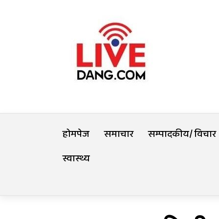
Skip
Livedang
to
content
समृद्धिको यात्रा
होमपेज
समाचार
सम्पादकीय/ विचार
स्वास्थ्य
Trending Now