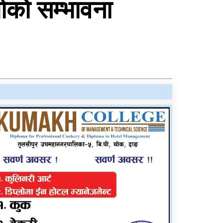
षाको सम्भावना
राप्तीमा निःशुल्क विशेषज्ञ
स्वास्थ्य शिविर, ३ सय १९
जनाले लिए सेवा
सीडद्वारा साना किसान र
बैंकबीच समन्वयात्मक
कार्यक्रम
रुकुम पश्चिममा भ्यान र
मोटरसाइकल ठोक्किँदा एक
जनाको मृत्यु