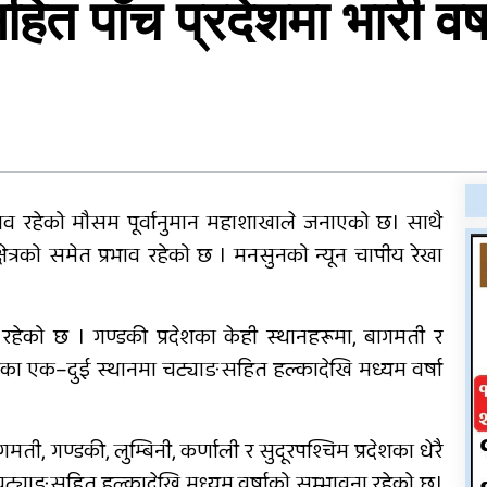
ित पाँच प्रदेशमा भारी वर्
पोखिए मरुभूमिको पसिनादेखि
बैंकको जागिर छाडेर उद्यमी
बनेकाहरूको कथा
ाव रहेको मौसम पूर्वानुमान महाशाखाले जनाएको छ। साथै
राति भएको मोटरसाइकल
षेत्रको समेत प्रभाव रहेको छ । मनसुनको न्यून चापीय रेखा
दुर्घटनाबारे कसैले थाहा
ँ
पाएनन्, बिहान घर नजिकै मृत
भेटिए युवक
ेको छ । गण्डकी प्रदेशका केही स्थानहरूमा, बागमती र
दाङमै धागोबाट ‘ए फर
्रदेशका एक–दुई स्थानमा चट्याङसहित हल्कादेखि मध्यम वर्षा
एप्पलदेखि जेठ फर जेब्रा’
बनाउनेहरु
गण्डकी, लुम्बिनी, कर्णाली र सुदूरपश्चिम प्रदेशका धेरै
 चट्याङसहित हल्कादेखि मध्यम वर्षाको सम्भावना रहेको छ।