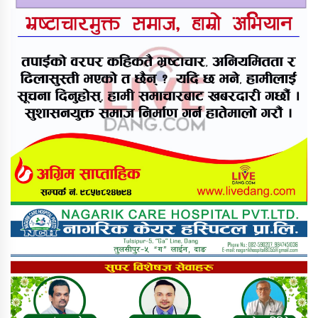
तुलसीपुरमा मोटरसाइकल र स्कुटी
ठोक्किँदा युवतीको मृत्यु
राप्ती आधारभूत अस्पतालमा शुक्रबार
निःशुल्क विशेषज्ञ स्वास्थ्य शिविर
सञ्चालन हुने
दाङमा आफ्नै भाइ बुहारी करणीको
आरोपमा जेठाजु विरुद्ध मुद्दा दायर
रोल्पामा खोलाले बगाउँदा एक वृद्धको
मृत्यु