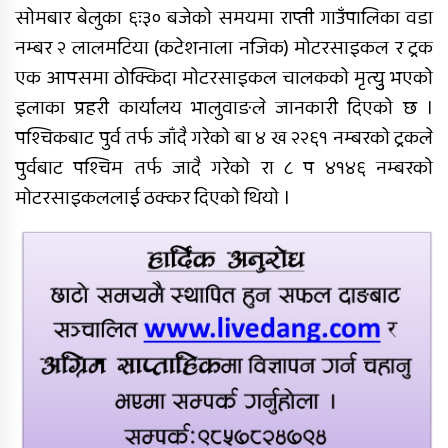
सोमबार बेलुका ६ः३० बजेको समयमा राप्ती गाउँपालिका वडा
नम्बर २ लालमटिया (कटेशनाला नजिक) मोटरसाइकल र ट्रक
रुकुम पश्चिममा भ्यान र मोटरसाइकल
एक आपसमा ठोक्किदा मोटरसाइकल चालकको मृत्युु भएको
ठोक्किँदा एक जनाको मृत्यु
इलाका प्रहरी कार्यालय भालुवाङले जानकारी दिएको छ ।
पश्चिकबाट पुर्व तर्फ जाँदै गरेको बा ४ ख २२६१ नम्बरको ट्रकले
दुग्ध चिस्यान केन्द्र अनुदान हिनामिना
पुर्वबाट पश्चिम तर्फ जादै गरेको रा ८ प ४१४६ नम्बरको
आरोपमा आठबिसकोटका मेयरसहित ११
मोटरसाइकललाई ठक्कर दिएको थियो ।
जनाविरुद्ध भ्रष्टाचार मुद्दा
६ महिनाअघि सजिएकी बेहुली, ६
महिनापछि सडकमा अस्ताइन्
दंगीशरणमा आर्थिक वर्ष २०८२/८३ को
वार्षिक समीक्षा कार्यक्रम सम्पन्न