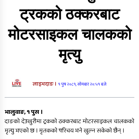
राति भएको मोटरसाइकल दुर्घटनाबारे
कसैले थाहा पाएनन्, बिहान घर नजिकै
ट्रकको ठक्करबाट
मृत भेटिए युवक
सीडद्वारा साना किसान र बैंकबीच
मोटरसाइकल चालकको
समन्वयात्मक कार्यक्रम
मृत्यु
राप्ती चक्रपथः १७ किलोमिटर कालोपत्रे
लाइभदाङ ।
१ पुष २०८१, सोमबार २०:५१ बजे
भालुवाङ, १ पुस ।
दाङको देउखुरीमा ट्रकको ठक्करबाट मोटरसाइकल चालकको
दाङमै धागोबाट ‘ए फर एप्पलदेखि जेठ फर
मृत्यु भएको छ । मृतकको परिचय भने खुल्न सकेको छैन् ।
जेब्रा’ बनाउनेहरु