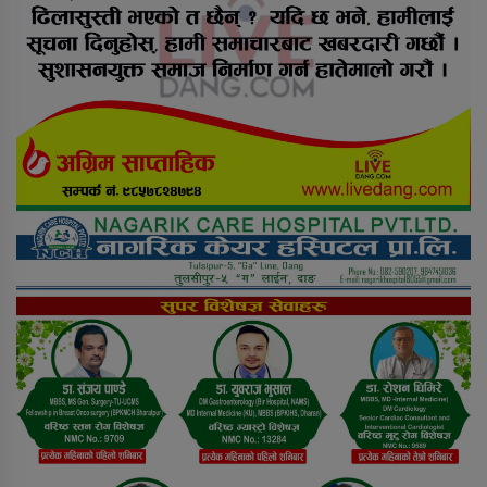
तुलसीपुरमा बुधबार चारसय बढि ग्यास
सिलिन्डर भित्रियो
सल्यानको बागचौरमा एक शिक्षक मृत
फेला
टरिगाउँ एयरपोर्ट स्तरबृद्धि भएपनि साँझ र
विहान मात्रै प्लेन बस्न सक्छ: पोखरेल