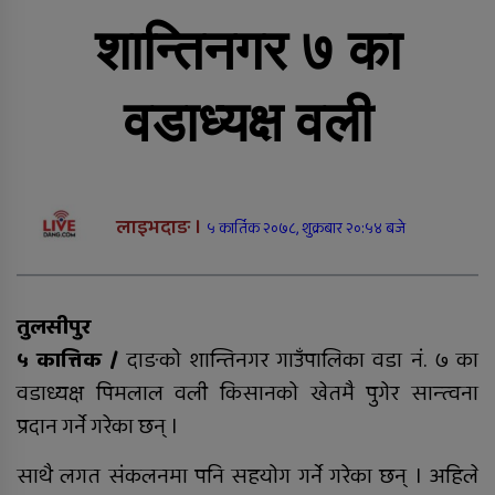
राप्ती आधारभूत अस्पतालमा शुक्रबार
निःशुल्क विशेषज्ञ स्वास्थ्य शिविर
शान्तिनगर ७ का
सञ्चालन हुने
वडाध्यक्ष वली
दाङमा आफ्नै भाइ बुहारी करणीको
आरोपमा जेठाजु विरुद्ध मुद्दा दायर
लाइभदाङ ।
५ कार्तिक २०७८, शुक्रबार २०:५४ बजे
रोल्पामा खोलाले बगाउँदा एक वृद्धको
मृत्यु
तुलसीपुर
बलात्कार पछि नाबालक देखाउन किर्ते
५ कात्तिक /
दाङको शान्तिनगर गाउँपालिका वडा नं. ७ का
जन्मदर्ता, कीर्ते बनाइदिने पनि जेलमा
वडाध्यक्ष पिमलाल वली किसानको खेतमै पुगेर सान्त्वना
प्रदान गर्ने गरेका छन् ।
साथै लगत संकलनमा पनि सहयोग गर्ने गरेका छन् । अहिले