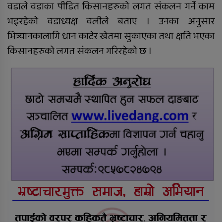
दाङमा बालिका बलात्कारको मुद्दामा १८
वडाले वडाका पीडित किसानहरुको लगत संकलन गर्ने काम
वर्ष कैद
भइरहेको वडाध्यक्ष वलीले बताए । उनका अनुसार
भित्र्यानकालागि धान काटेर खेतमा सुकाएका तथा क्षति भएका
किसानहरुको लगत संकलन गरिरहेको छ ।
विदेशको कानुनी विवाह र नेपालमा
न्यायको प्रत्याभूति
बिक दम्पतीद्वारा राप्ती प्रतिष्ठानलाई तीन
थान ह्विलचेयर सहयोग