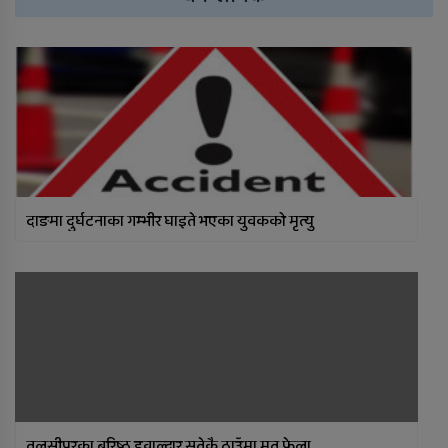
दाङमा दुर्घटनाका गम्भीर घाइते भएका युवकको मृत्यु
तुलसीपुरका बरिष्ठ हवाल्दार सुतेकै ठाउँमा मृत फेला