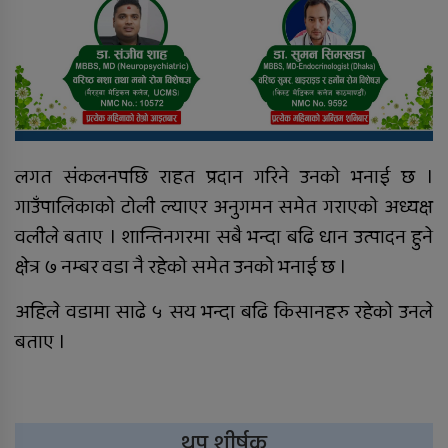
निःशुल्क तालिम र रोजगारीमा जोड्न ६
बुँदे सम्झौता
लगत संकलनपछि राहत प्रदान गरिने उनको भनाई छ ।
गाउँपालिकाको टोली ल्याएर अनुगमन समेत गराएको अध्यक्ष
दाङका विभिन्न सामुदायिक वनबाट ५५
नाल भरुवा बन्दुक बरामद
वलीले बताए । शान्तिनगरमा सबै भन्दा बढि धान उत्पादन हुने
क्षेत्र ७ नम्बर वडा नै रहेको समेत उनको भनाई छ ।
अहिले वडामा साढे ५ सय भन्दा बढि किसानहरु रहेको उनले
बताए ।
थप शीर्षक