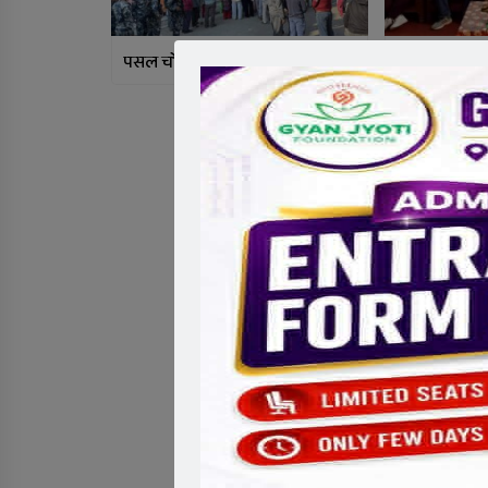
पसल चोरी गर्ने उद्देश्यले गोली प्रहार
चलचित्र काँडेता
झल्कने देशप्रे
नवल खड्का