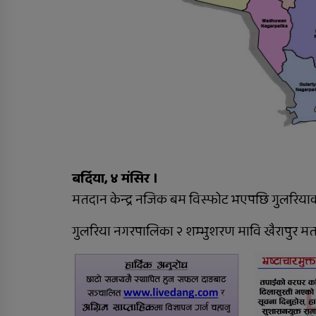
दुर्घटनाबाट मृत्यु भएकी
कल्पनाको अन्तयष्टी
बर्दिया, ४ मंसिर ।
मतदान केन्द्र नजिक बम विस्फोट भएपछि गुलरिया
गुलरिया नगरपालिका २ शम्भुशरण मावि खैरापुर मतद