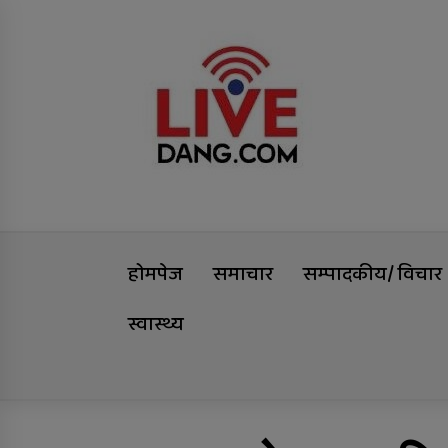
Skip
Livedang
to
content
समृद्धिको यात्रा
होमपेज
समाचार
सम्पादकीय/ विचार
स्वास्थ्य
Trending Now