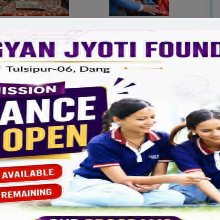
र मातृभूमि प्रतिको प्रेम
मानव आश्रमलाई जेसिजद्वारा बलाङ्केट
मी सिनेमा हो: अभिनेता
वितरण