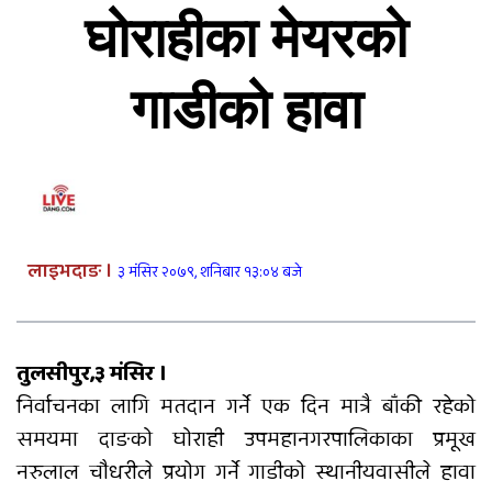
जनाको मृत्यु
घोराहीका मेयरको
गाडीको हावा
दुग्ध चिस्यान केन्द्र अनुदान हिनामिना आरोपमा
आठबिसकोटका मेयरसहित ११ जनाविरुद्ध भ्रष्टाचार
मुद्दा
६ महिनाअघि सजिएकी बेहुली, ६ महिनापछि सडकमा
अस्ताइन्
लाइभदाङ ।
३ मंसिर २०७९, शनिबार १३:०४ बजे
दंगीशरणमा आर्थिक वर्ष २०८२/८३ को वार्षिक समीक्षा
कार्यक्रम सम्पन्न
तुलसीपुर,३ मंसिर ।
तुलसीपुरमा मोटरसाइकल र स्कुटी ठोक्किँदा युवतीको
निर्वाचनका लागि मतदान गर्ने एक दिन मात्रै बाँकी रहेको
मृत्यु
समयमा दाङको घोराही उपमहानगरपालिकाका प्रमूख
नरुलाल चौधरीले प्रयोग गर्ने गाडीको स्थानीयवासीले हावा