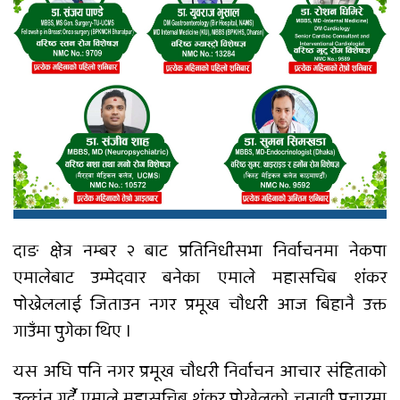
दाङ क्षेत्र नम्बर २ बाट प्रतिनिधीसभा निर्वाचनमा नेकपा
एमालेबाट उम्मेदवार बनेका एमाले महासचिब शंकर
पोख्रेललाई जिताउन नगर प्रमूख चौधरी आज बिहानै उक्त
गाउँमा पुगेका थिए ।
यस अघि पनि नगर प्रमूख चौधरी निर्वाचन आचार संहिताको
उल्घंन गर्दै एमाले महासचिब शंकर पोख्रेलको चुनावी प्रचारमा