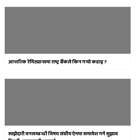
आन्तरिक रेमिट्यान्समा राष्ट्र बैंकले किन गर्‍यो कडाइ ?
साझेदारी वनसम्बन्धी विषय संघीय ऐनमा समावेश गर्न सुझाव