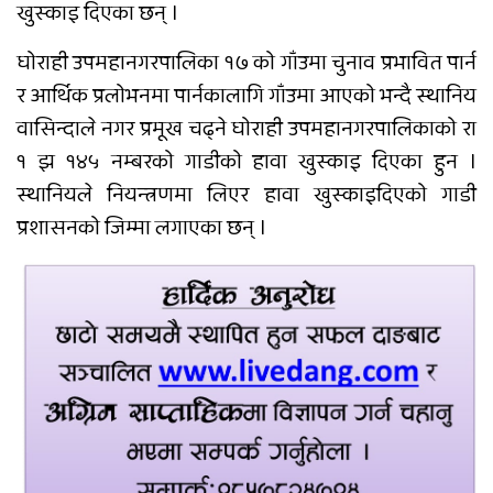
खुस्काइ दिएका छन् ।
राप्ती आधारभूत अस्पतालमा शुक्रबार निःशुल्क
घोराही उपमहानगरपालिका १७ को गाँउमा चुनाव प्रभावित पार्न
विशेषज्ञ स्वास्थ्य शिविर सञ्चालन हुने
र आर्थिक प्रलोभनमा पार्नकालागि गाँउमा आएको भन्दै स्थानिय
वासिन्दाले नगर प्रमूख चढ्ने घोराही उपमहानगरपालिकाको रा
१ झ १४५ नम्बरको गाडीको हावा खुस्काइ दिएका हुन ।
दाङमा आफ्नै भाइ बुहारी करणीको आरोपमा जेठाजु
विरुद्ध मुद्दा दायर
स्थानियले नियन्त्रणमा लिएर हावा खुस्काइदिएको गाडी
प्रशासनको जिम्मा लगाएका छन् ।
रोल्पामा खोलाले बगाउँदा एक वृद्धको मृत्यु
बलात्कार पछि नाबालक देखाउन किर्ते जन्मदर्ता, कीर्ते
बनाइदिने पनि जेलमा