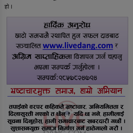
हो ।
सडक दुर्घटनामा श्रीमान् गुमाएकी
महिलालाई कुमारी बैंक गढवाद्वारा १०
लाख रुपैयाँ बीमा दाबी भुक्तानी
राति भएको मोटरसाइकल दुर्घटनाबारे
कसैले थाहा पाएनन्, बिहान घर नजिकै
मृत भेटिए युवक
सीडद्वारा साना किसान र बैंकबीच
समन्वयात्मक कार्यक्रम
राप्ती चक्रपथः १७ किलोमिटर कालोपत्रे