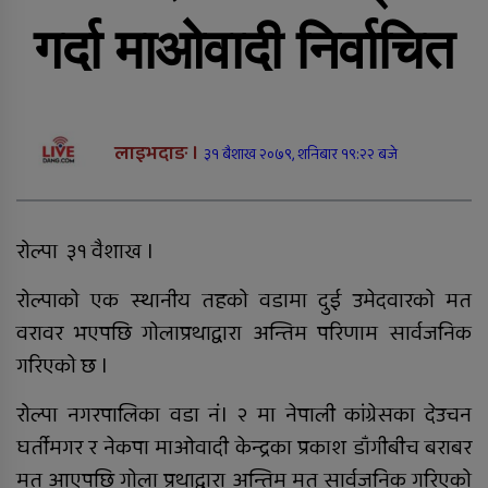
सल्यानमा शिकार खेल्दा गोली लागेर
एकको मृत्यु, छ जना पक्राउ
गर्दा माओवादी निर्वाचित
दुर्घटनाबाट मृत्यु भएकी कल्पनाको
अन्तयष्टी
लाइभदाङ ।
३१ बैशाख २०७९, शनिबार १९:२२ बजे
रोल्पा ३१ वैशाख ।
रोल्पाको एक स्थानीय तहको वडामा दुई उमेदवारको मत
पोखिए मरुभूमिको पसिनादेखि बैंकको
वरावर भएपछि गोलाप्रथाद्वारा अन्तिम परिणाम सार्वजनिक
जागिर छाडेर उद्यमी बनेकाहरूको कथा
गरिएको छ ।
रोल्पा नगरपालिका वडा नं। २ मा नेपाली कांग्रेसका देउचन
घर्तीमगर र नेकपा माओवादी केन्द्रका प्रकाश डाँगीबीच बराबर
राप्तीमा निःशुल्क विशेषज्ञ स्वास्थ्य शिविर,
मत आएपछि गोला प्रथाद्वारा अन्तिम मत सार्वजनिक गरिएको
३ सय १९ जनाले लिए सेवा