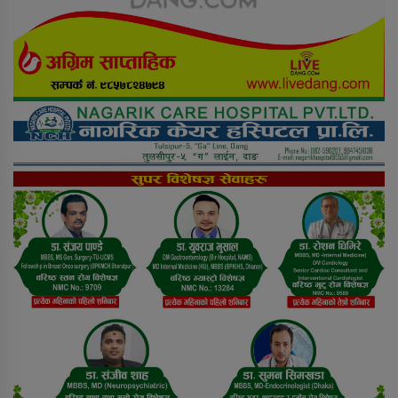
दाङमै धागोबाट ‘ए फर एप्पलदेखि जेठ फर
जेब्रा’ बनाउनेहरु
रुकुम पश्चिममा भ्यान र मोटरसाइकल
ठोक्किँदा एक जनाको मृत्यु
दुग्ध चिस्यान केन्द्र अनुदान हिनामिना
आरोपमा आठबिसकोटका मेयरसहित ११
जनाविरुद्ध भ्रष्टाचार मुद्दा
६ महिनाअघि सजिएकी बेहुली, ६