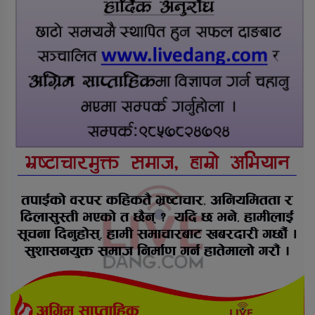
६ महिनाअघि सजिएकी बेहुली, ६
महिनापछि सडकमा अस्ताइन्
दंगीशरणमा आर्थिक वर्ष २०८२/८३ को
वार्षिक समीक्षा कार्यक्रम सम्पन्न
तुलसीपुरमा मोटरसाइकल र स्कुटी
ठोक्किँदा युवतीको मृत्यु
राप्ती आधारभूत अस्पतालमा शुक्रबार
निःशुल्क विशेषज्ञ स्वास्थ्य शिविर
सञ्चालन हुने