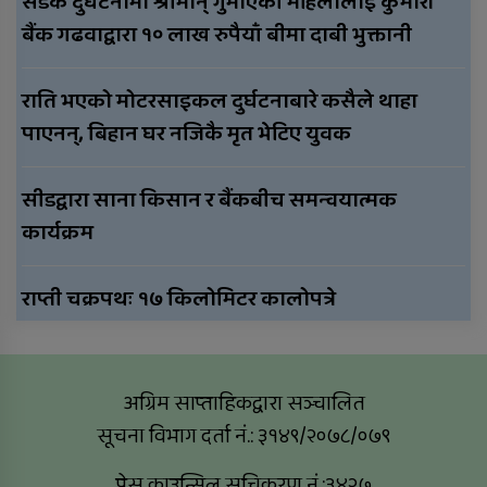
सडक दुर्घटनामा श्रीमान् गुमाएकी महिलालाई कुमारी
बैंक गढवाद्वारा १० लाख रुपैयाँ बीमा दाबी भुक्तानी
राति भएको मोटरसाइकल दुर्घटनाबारे कसैले थाहा
पाएनन्, बिहान घर नजिकै मृत भेटिए युवक
सीडद्वारा साना किसान र बैंकबीच समन्वयात्मक
कार्यक्रम
राप्ती चक्रपथः १७ किलोमिटर कालोपत्रे
अग्रिम साप्ताहिकद्वारा सञ्चालित
सूचना विभाग दर्ता नं.: ३१४९/२०७८/०७९
प्रेस काउन्सिल सूचिकरण नं.:३४२७