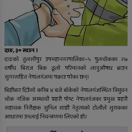
दाङमै धागोबाट ‘ए फर एप्पलदेखि जेठ फर
दाङ, ३० साउन ।
जेब्रा’ बनाउनेहरु
दाङको तुलसीपुर उपमहानगरपालिका–५ पुलचोकका २७
वर्षीय बिराज बिक ठूलो परिमानको लागुऔषध ब्राउन
सुगरसहित नेपालगंजमा पक्राउ परेका छन्।
रुकुम पश्चिममा भ्यान र मोटरसाइकल
बिहीबार दिउँसो करिब ४ बजे बाँकेको नेपालगंजस्थित त्रिभुवन
ठोक्किँदा एक जनाको मृत्यु
चोक नजिक अस्थायी प्रहरी पोष्ट नेपालगंजका प्रमुख प्रहरी
सहायक निरीक्षक सुनिल शाही नेतृत्वको टोलीले सुराकका
दुग्ध चिस्यान केन्द्र अनुदान हिनामिना
आधारमा उनलाई नियन्त्रणमा लिएको हो।
आरोपमा आठबिसकोटका मेयरसहित ११
जनाविरुद्ध भ्रष्टाचार मुद्दा