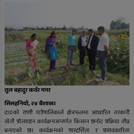
विदेशको कानुनी विवाह र नेपालमा
न्यायको प्रत्याभूति
बिक दम्पतीद्वारा राप्ती प्रतिष्ठानलाई तीन
थान ह्विलचेयर सहयोग
तुल बहादुर कवँर मगर
सिसहनियाँ, २४ बैशाख।
दाङको राप्ती गाउँपालिकाले क्षेत्रफलमा आधारित तरकारी
खेती प्रोत्साहन कार्यक्रमअन्तर्गत किसान छनोट प्रक्रिया तीव्र
बनाएको छ। कार्यक्रमको पारदर्शिता र प्रभावकारिता
तुलसीपुरमा बुधबार चारसय बढि ग्यास