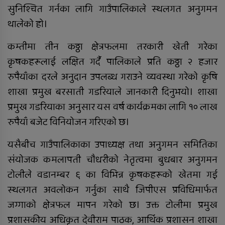
सुनिश्चित गर्नका लागि गाउँपालिकाले स्थलगत अनुगमन
सिलिन्डर भित्रियो
थालेको हो।
कम्तीमा तीन कठ्ठा क्षेत्रफलमा तरकारी खेती गरेका
सल्यानको बागचौरमा एक शिक्षक मृत
फेला
कृषकहरूलाई लक्षित गर्दै पालिकाले प्रति कठ्ठा २ हजार
रुपैयाँका दरले अनुदान उपलब्ध गराउने व्यवस्था गरेको कृषि
शाखा प्रमुख बरसाती गडरियाले जानकारी दिनुभयो। शाखा
टरिगाउँ एयरपोर्ट स्तरबृद्धि भएपनि साँझ र
विहान मात्रै प्लेन बस्न सक्छ: पोखरेल
प्रमुख गडरियाका अनुसार यस वर्ष कार्यक्रमका लागि १० लाख
रुपैयाँ बजेट विनियोजन गरिएको छ।
यसैबीच गाउँपालिकाका उपाध्यक्ष तथा अनुगमन समितिका
संयोजक कमलापती चौधरीको नेतृत्वमा बुधबार अनुगमन
टोलीले वडानम्बर ६ का विभिन्न कृषकहरूको खेतमा गई
स्थलगत अवलोकन गर्नुका साथै जिपीएस प्रविधिमार्फत
जग्गाको क्षेत्रफल मापन गरेको छ। उक्त टोलीमा प्रमुख
निःशुल्क तालिम र रोजगारीमा जोड्न ६
प्रशासकीय अधिकृत देवीराम पाठक, आर्थिक प्रशासन शाखा