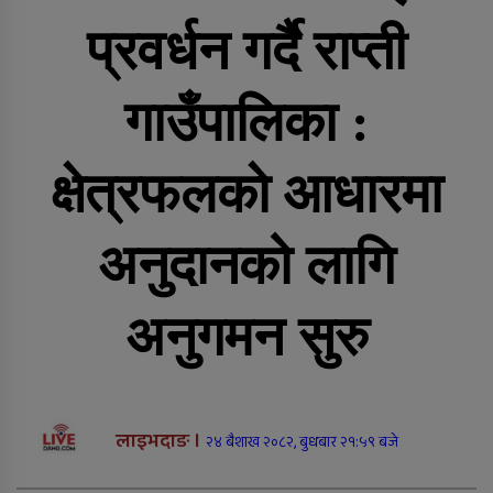
दाङमा आफ्नै भाइ बुहारी करणीको
आरोपमा जेठाजु विरुद्ध मुद्दा दायर
प्रवर्धन गर्दै राप्ती
गाउँपालिका :
रोल्पामा खोलाले बगाउँदा एक वृद्धको
मृत्यु
क्षेत्रफलकाे आधारमा
बलात्कार पछि नाबालक देखाउन किर्ते
जन्मदर्ता, कीर्ते बनाइदिने पनि जेलमा
अनुदानको लागि
अनुगमन सुरु
दाङमा बालिका बलात्कारको मुद्दामा १८
वर्ष कैद
लाइभदाङ ।
२४ बैशाख २०८२, बुधबार २१:५९ बजे