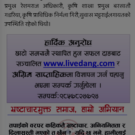
बुँदे सम्झौता
प्रमुख रेशमराज अधिकारी, कृषि शाखा प्रमुख बरसाती
गडरिया, कृषि प्राविधिक निर्मला गिरी,सुवास भट्टराईलगायतको
उपस्थिति रहेको थियो।
दाङका विभिन्न सामुदायिक वनबाट ५५
नाल भरुवा बन्दुक बरामद
दाङमा ९ बर्षीया बालिका बलात्कार
गर्नेलाई जन्मकैदको फैसला