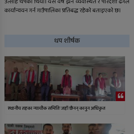
उत्साह थपेको थियो। यस वर्ष झनै व्यवस्थित र पारदर्शी ढंगले
कार्यान्वयन गर्न गाउँपालिका प्रतिबद्ध रहेको बताइएको छ।
थप शीर्षक
स्थानीय तहका न्यायीक समितिः जहाँ छैनन् कानुन अधिकृत