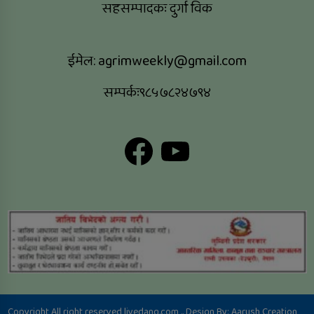
सहसम्पादकः दुर्गा विक
ईमेल:
agrimweekly@gmail.com
सम्पर्कः९८५७८२४७९४
Facebook
YouTube
Copyright All right reserved livedang.com .. Design By:
Aarush Creation