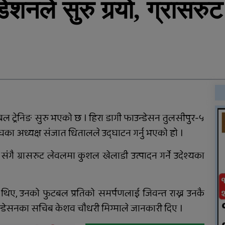
ेशनले सुरु गर्‍यो, ग्रासर
राति भएको मोटरसाइकल
दुर्घटनाबारे कसैले थाहा
ँ
पाएनन्, बिहान घर नजिकै मृत
भेटिए युवक
दाङमै धागोबाट ‘ए फर
एप्पलदेखि जेठ फर जेब्रा’
बनाउनेहरु
बल ट्रेनिङ सुरु भएको छ । हिरा डागी फाउन्डेसन तुलसीपुर-५
घका अध्यक्ष संजात धितालले उद्घाटन गर्नु भएको हो ।
संगै ग्रासरुट लेवलमा कुशल खेलाडी उत्पादन गर्ने उदेश्यका
६ महिनाअघि सजिएकी बेहुली,
६ महिनापछि सडकमा अस्ताइन्
११
 थिए, उनको फुटबल प्रतिको समर्पणलाई जिवन्त राख्न उनकै
उन्डेसनका सचिब केशव चौधरी मिग्माले जानकारी दिए ।
राप्ती आधारभूत अस्पतालमा