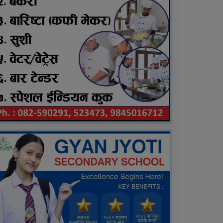
करणीको आरोपमा जेठाजु
विरुद्ध मुद्दा दायर