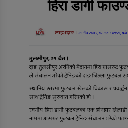
हिरा डागी फाउण्ड
सडक दुर्घटनामा श्रीमान्
गुमाएकी महिलालाई कुमारी
बैंक गढवाद्वारा १० लाख रुपैया
बीमा दाबी भुक्तानी
लाइभदाङ ।
२१ चैत्र २०७९, मंगलवार ०९:२६ बजे
राप्ती चक्रपथः १७ किलोमिटर
कालोपत्रे
तुलसीपुर, २१ चैत ।
दाङ तुलसीपुर अरनिको मैदानमा हिरा ग्रासरुट फुट
ले संचालन गरेको ट्रेनिङको दाङ जिल्ला फुटबल सं
स्थानिय स्तरमा फुटबल खेलको विकास र प्रवर्द्धन 
दुग्ध चिस्यान केन्द्र अनुदान
साथ ट्रेनिङ सुरुवात गरिएको हो ।
हिनामिना आरोपमा
आठबिसकोटका मेयरसहित 
स्वर्गीय हिरा डागी फुटबलका एक होनहार खेलाडी
जनाविरुद्ध भ्रष्टाचार मुद्दा
नाममा ग्रासरुट फुटबल ट्रेनिङ संचालन गरेको फा
तुलसीपुरमा मोटरसाइकल र