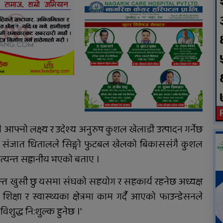
यु
शुक्रबार निःशुल्क विशेषज्ञ
स्वास्थ्य शिविर सञ्चालन हुने
गै आफ्नो लक्ष्य र उदेश्य अनुरुप कुशल खेलाडी उत्पादन गर्नेछ
्ष संजात धितालले सिङ्गो फुटबल खेलको बिकाससंगै कुशल
 अत्यन्त सह्रानीय भएको बताए ।
्यन्त खुसी छु यसमा संघको सहयोग र सहकार्य रहनेछ अध्यक्ष
्षा र स्वास्थ्यका क्षेत्रमा काम गर्दै आएको फाउन्डेसनले
शुद्ध नि:शुल्क हुनेछ ।’