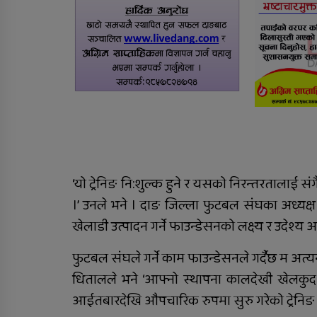
स्कुटी ठोक्किँदा युवतीको मृत्
‘यो ट्रेनिङ नि:शुल्क हुने र यसको निरन्तरतालाई सं
।’ उनले भने । दाङ जिल्ला फुटबल संघका अध्यक
खेलाडी उत्पादन गर्ने फाउन्डेसनको लक्ष्य र उदेश्य
फुटबल संघले गर्ने काम फाउन्डेसनले गर्दैछ म अत
धितालले भने ‘आफ्नो स्थापना कालदेखी खेलकुद शिक
आईतबारदेखि औपचारिक रुपमा सुरु गरेको ट्रेनिङ वि