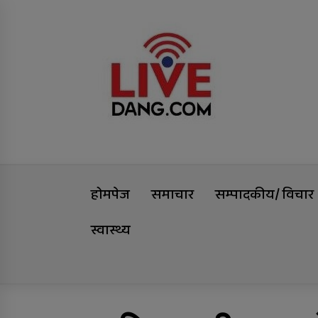
Skip
Livedang
to
content
समृद्धिको यात्रा
होमपेज
समाचार
सम्पादकीय/ विचार
स्वास्थ्य
Trending Now