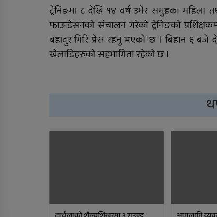
ट्रेनिङमा ८ देखि १४ वर्ष उमेर समुहका महिला तथ
फाउन्डेसनको संचालन गरेको ट्रेनिङको प्रशिक्षकम
बहादुर गिरि प्रेस रहनु भएको छ । बिहान ६ बजे द
खेलाडिहरुको सहभागिता रहेको छ ।
थ
दार्चुलाको शैल्यशिखरमा ३ राउण्ड
आगलागि व्यव