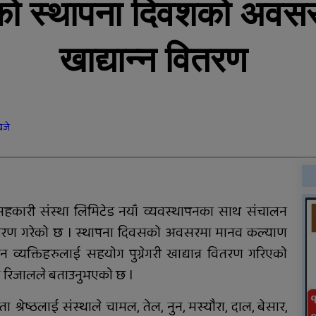
ो स्थापना दिवशको अवस
सडक दुर्घटनामा श्रीमान्
गुमाएकी महिलालाई कुमारी
खाद्यान्न वितरण
बैंक गढवाद्वारा १० लाख रुपैयाँ
बीमा दाबी भुक्तानी
राप्ती चक्रपथः १७ किलोमिटर
कालोपत्रे
बजे
ारी संस्था लिमिटेड नयाँ व्यवस्थापनका साथ संचालन
दुग्ध चिस्यान केन्द्र अनुदान
 वितरण गरेको छ । स्थापना दिवसको अवसरमा मानव कल्याण
हिनामिना आरोपमा
व्यक्तिहरुलाई सहयोग पुग्नेगरी खाद्यान्न वितरण गरिएको
आठबिसकोटका मेयरसहित ११
ब रिजालले बताउनुभएको छ ।
जनाविरुद्ध भ्रष्टाचार मुद्दा
्रेष्ठलाई संस्थाले चामल, तेल, नुन, मस्यौरा, दाल, बेसार,
तुलसीपुरमा मोटरसाइकल र