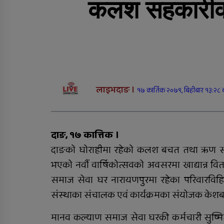
कलश सहकारीक
राप्तीमा निःशुल्क विशेषज्ञ
स्वास्थ्य शिविर, ३ सय १९
जनाले लिए सेवा
सीडद्वारा साना किसान र
लाइभदाङ ।
बैंकबीच समन्वयात्मक
१७ कार्तिक २०७९, बिहीबार १३:२८ 
कार्यक्रम
दाङ, १७ कात्तिक ।
दाङको घोराहीमा रहेको कलश बचत तथा ऋण सहक
रुकुम पश्चिममा भ्यान र
भएको नवौं वार्षिकोत्सवको अवसरमा खाद्यान्न
मोटरसाइकल ठोक्किँदा एक
समाज सेवा घर नारायणपुरमा रहेका परिवारविहिन 
जनाको मृत्यु
संस्थाका संचालक एवं कार्यक्रमका संयोजक केश
मानव कल्याण समाज सेवा घरकी कर्मचारी सुष्मिता श
दंगीशरणमा आर्थिक वर्ष