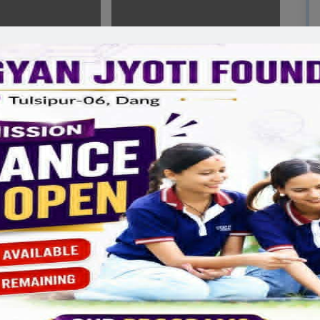
्यालयहरूको मागबारे
जेसिजको राष्ट्रिय उपाध्यक्षमा दाङका
 अध्यक्ष विष्ट
भुसाल