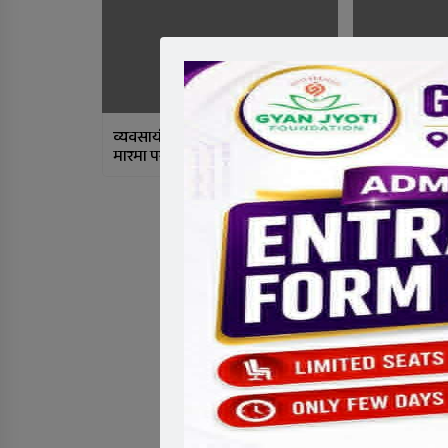
व्यवसायी भन्छन् : घुमन्ते मिश्रीले हामी
‘संस्थागत विद
मारमा पर्‍यौं
छलफल गर्छौं’ :