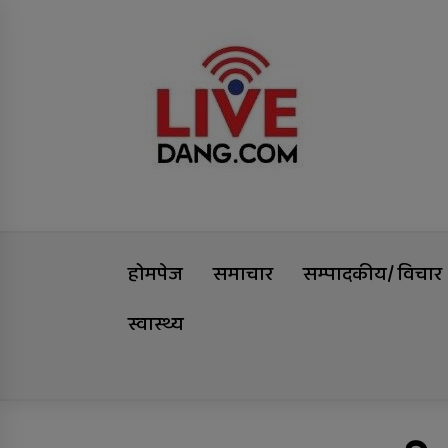
Skip
Livedang
to
content
समृद्धिको यात्रा
होमपेज
समाचार
सम्पादकीय/ विचार
स्वास्थ्य
Trending Now