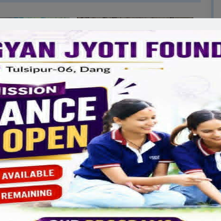
क्ष विष्टको अनुकरणीय
लुम्बिनीका मुख्यमन्त्री चौधरीले पाए
रामीको उद्वारपछि
विश्वासको मत
र