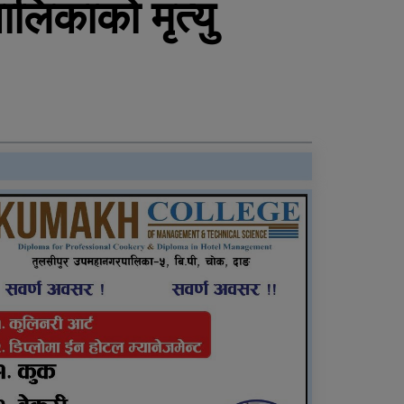
लिकाको मृत्यु
बलात्कार पछि नाबालक
देखाउन किर्ते जन्मदर्ता, कीर्ते
बनाइदिने पनि जेलमा
बिक दम्पतीद्वारा राप्ती
प्रतिष्ठानलाई तीन थान
ह्विलचेयर सहयोग
टरिगाउँ एयरपोर्ट स्तरबृद्धि