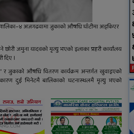
शिक्षक मृत फेला
ाउँपालिका–४ अजगढवामा जुकाको औषधि घाँटीमा अड्किएर
ोरी जमुना यादवको मृत्यु भएको इलाका प्रहरी कार्यालय
ा
दाङका विभिन्न सामुदायिक
ी दिए ।
वनबाट ५५ नाल भरुवा बन्दुक
 ‘ए’ र जुकाको औषधि वितरण कार्यक्रम अन्तर्गत खुवाइएको
बरामद
 कारण दुई मिनेटमै बालिकाको घटनास्थलमै मृत्यु भएको