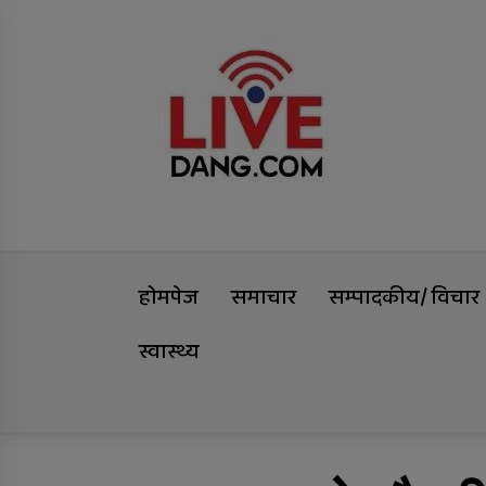
Skip
Livedang
to
content
समृद्धिको यात्रा
होमपेज
समाचार
सम्पादकीय/ विचार
स्वास्थ्य
Trending Now