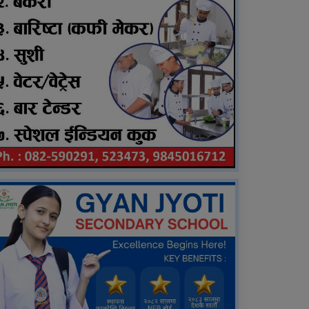
भएपनि साँझ र विहान मात्रै प्लेन
बस्न सक्छ: पोखरेल
दाङमा ९ बर्षीया बालिका
बलात्कार गर्नेलाई जन्मकैदको
फैसला