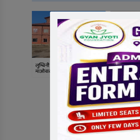
लुम्बिनी सरकारबाट बाहिरियो
राप्तीका अध्य
माओवादी
काम: विपन्न बि
निःशुल्क उपचा