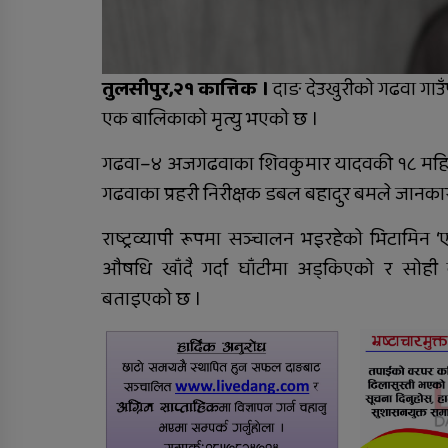
बढि ग्यास सिलिन्डर भित्रियो
तुलसीपुर,२१ कात्तिक ।
दाङ देउखुरीको गढवा ग
एक बालिकाको मृत्यु भएको छ ।
गढवा–४ अजगढवाका शिवकुमार यादवकी १८ महिने छ
निःशुल्क तालिम र रोजगारीम
गढवाका प्रहरी निरीक्षक डबल बहादुर बमले जानकार
जोड्न ६ बुँदे सम्झौता
राष्ट्रव्यापी रूपमा सञ्चालन भइरहेको भिटामिन
औषधि खाँदै गर्दा घाँटीमा अड्किएको र सोही
बताइएको छ ।