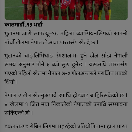
रुकुम पश्चिममा भ्यान र मोटरसाइकल
काठमाडौं ,१३ भदौ
ठोक्किँदा एक जनाको मृत्यु
भुटानमा जारी साफ यू–१७ महिला च्याम्पियनसिपको आफ्नो
पाँचौं खेलमा नेपालले आज भारतसँग खेल्दै छ ।
दुग्ध चिस्यान केन्द्र अनुदान हिनामिना
आरोपमा आठबिसकोटका मेयरसहित ११
भुटानको चाङ्लिमिथाङ रंगशालामा हुने खेल साँझ नेपाली
जनाविरुद्ध भ्रष्टाचार मुद्दा
समय अनुसार पौने ६ बजे सुरु हुनेछ । यसअघि भारतसँग
भएको पहिलो खेलमा नेपाल ७-० गोलअन्तरले पराजित भएको
६ महिनाअघि सजिएकी बेहुली, ६
महिनापछि सडकमा अस्ताइन्
थियो ।
नेपाल २ खेल खेल्नुअगावै उपाधि होडबाट बाहिरिसकेको छ ।
४ खेलमा १ जित मात्र निकालेको नेपालको उपाधि सम्भावना
दंगीशरणमा आर्थिक वर्ष २०८२/८३ को
सकिएको हो ।
वार्षिक समीक्षा कार्यक्रम सम्पन्न
डबल राउण्ड रोबिन लिगमा भइरहेको प्रतियोगितामा हाल भारत