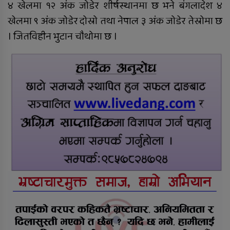
४ खेलमा १२ अंक जोडेर शीर्षस्थानमा छ भने बंगलादेश ४
तुलसीपुरमा मोटरसाइकल र स्कुटी
खेलमा ९ अंक जोडेर दोस्रो तथा नेपाल ३ अंक जोडेर तेस्रोमा छ
ठोक्किँदा युवतीको मृत्यु
। जितविहीन भुटान चौथोमा छ ।
राप्ती आधारभूत अस्पतालमा शुक्रबार
निःशुल्क विशेषज्ञ स्वास्थ्य शिविर
सञ्चालन हुने
दाङमा आफ्नै भाइ बुहारी करणीको
आरोपमा जेठाजु विरुद्ध मुद्दा दायर
रोल्पामा खोलाले बगाउँदा एक वृद्धको
मृत्यु