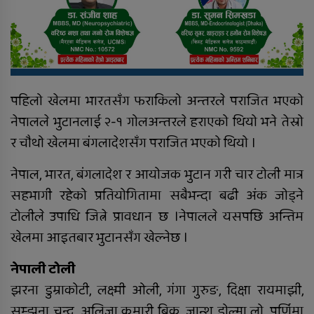
पहिलो खेलमा भारतसँग फराकिलो अन्तरले पराजित भएको
नेपालले भुटानलाई २-१ गोलअन्तरले हराएको थियो भने तेस्रो
र चौथो खेलमा बंगलादेशसँग पराजित भएको थियो ।
नेपाल, भारत, बंगलादेश र आयोजक भुटान गरी चार टोली मात्र
सहभागी रहेको प्रतियोगितामा सबैभन्दा बढी अंक जोड्ने
टोलीले उपाधि जित्ने प्रावधान छ ।नेपालले यसपछि अन्तिम
खेलमा आइतबार भुटानसँग खेल्नेछ ।
नेपाली टोली
झरना डुम्राकोटी, लक्ष्मी ओली, गंगा गुरुङ, दिक्षा रायमाझी,
सम्झना चन्द, अलिजा कुमारी बिक, ज्ञान्शु डोल्मा लो, पूर्णिमा