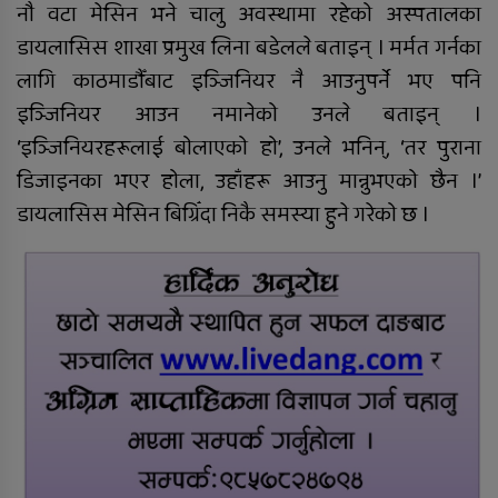
नौ वटा मेसिन भने चालु अवस्थामा रहेको अस्पतालका
राप्ती चेम्बर अफ कमर्सको चौथो वार्षिक
डायलासिस शाखा प्रमुख लिना बडेलले बताइन् । मर्मत गर्नका
साधारणसभा सम्पन्न
लागि काठमाडौँबाट इञ्जिनियर नै आउनुपर्ने भए पनि
सल्यानमा शिकार खेल्दा गोली लागेर
इञ्जिनियर आउन नमानेको उनले बताइन् ।
एकको मृत्यु, छ जना पक्राउ
‘इञ्जिनियरहरूलाई बोलाएको हो’, उनले भनिन्, ‘तर पुराना
डिजाइनका भएर होला, उहाँहरू आउनु मान्नुभएको छैन ।’
डायलासिस मेसिन बिग्रिँदा निकै समस्या हुने गरेको छ ।
दुर्घटनाबाट मृत्यु भएकी कल्पनाको
अन्तयष्टी
पोखिए मरुभूमिको पसिनादेखि बैंकको
जागिर छाडेर उद्यमी बनेकाहरूको कथा