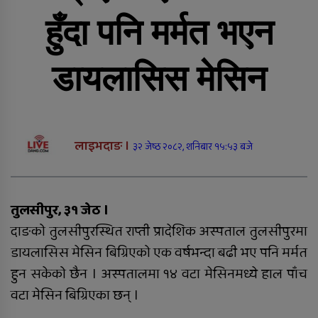
तुलसीपुर उपमहानगरको एम्बुलेन्स
दुर्घटना, डेढ महिने शिशुको मृत्यु
हुँदा पनि मर्मत भएन
डायलासिस मेसिन
तुलसीपरमा दुग्ध व्यवसायी संघको नयाँ
कार्यसमिति चयन
लाइभदाङ ।
३२ जेष्ठ २०८२, शनिबार १५:५३ बजे
बबईमा निःशुल्क स्वास्थ्य शिविर, पाँच
सयभन्दा बढीले लिए सेवा
सिमलखुटीमा नवनिर्मित सार्वजनिक
तुलसीपुर, ३१ जेठ ।
प्रतीक्षालय उद्घाटन
दाङको तुलसीपुरस्थित राप्ती प्रादेशिक अस्पताल तुलसीपुरमा
डायलासिस मेसिन बिग्रिएको एक वर्षभन्दा बढी भए पनि मर्मत
हुन सकेको छैन । अस्पतालमा १४ वटा मेसिनमध्ये हाल पाँच
वटा मेसिन बिग्रिएका छन् ।