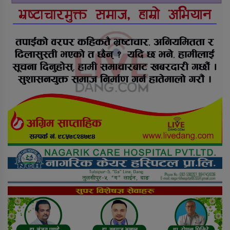
राप्तीमा निःशुल्क विशेषज्ञ स्वास्थ्य शिविर,
३ सय १९ जनाले लिए सेवा
सडक दुर्घटनामा श्रीमान् गुमाएकी
महिलालाई कुमारी बैंक गढवाद्वारा १०
लाख रुपैयाँ बीमा दाबी भुक्तानी
राति भएको मोटरसाइकल दुर्घटनाबारे
कसैले थाहा पाएनन्, बिहान घर नजिकै
मृत भेटिए युवक
सीडद्वारा साना किसान र बैंकबीच
समन्वयात्मक कार्यक्रम