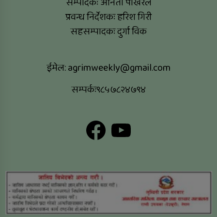
सम्पादकः अनिता पोखरेल
प्रवन्ध निर्देशकः हरिश गिरी
सहसम्पादकः दुर्गा विक
ईमेल:
agrimweekly@gmail.com
सम्पर्कः९८५७८२४७९४
Facebook
YouTube