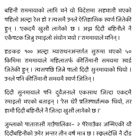
जेब्रा’ बनाउनेहरु
बहिनी राममायाको लागि भने यो विदेशमा सहभागी भएको
पहिलो अल्ट्रा रेस हो र त्यसमै उनले ऐतिहासिक स्वर्ण जितेकी
हुन् । ‘एकदमै खुसी लागेको छ । अझ दिदी बहिनीले नै
रुकुम पश्चिममा भ्यान र मोटरसाइकल
एकैपटक जित्नु रमाइलो संयोग भयो ।’ राममायाले भनिन् ।
ठोक्किँदा एक जनाको मृत्यु
हङकङ १०० अल्ट्रा म्याराथनअन्तर्गत सुरुमा भएको ५०
दुग्ध चिस्यान केन्द्र अनुदान हिनामिना
किमिमा राममायाले महिलातर्फ कीर्तिमानी समयमा स्वर्ड
आरोपमा आठबिसकोटका मेयरसहित ११
जितेकी हुन् । त्यसपछि जित्ने पालो दिदी सुनमायाको थियो ।
जनाविरुद्ध भ्रष्टाचार मुद्दा
उनले पनि कीर्तिमानी समयमै स्वर्ण जितिन् ।
६ महिनाअघि सजिएकी बेहुली, ६
दिदी सुनमायाले पनि दुवैजनाले एकसाथ जित्दा एकदमै
महिनापछि सडकमा अस्ताइन्
रमाइलो भएको बताइन् । ‘रेस धेरै प्रतिस्पर्धात्मक थियो, तर
हामी दिदी बहिनीले नै जित्दा खुसी लागेको छ ।’
दंगीशरणमा आर्थिक वर्ष २०८२/८३ को
जुम्लाको पातारासी गाउँपालिका– २ पेरेगाउँका जन्मिएकी यी
वार्षिक समीक्षा कार्यक्रम सम्पन्न
दिदीबहिनीको उमेर अन्तर तीन वर्ष मात्र छ । स्कुलदेखि नै दौड