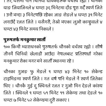
। तर, यसमा पनि चिनियाँ धावकहरूकै वर्चस्व रह्यो । चीनका
याङ जियाजिनले ४ घण्टा ३६ मिनेटमा दौड पूरा गर्दै स्वर्ण जिते
। उनी भन्दा ३ मिनेटपछि रहेका जाङ शेङले ४ घण्टा ३९ मिनेट
लगाउँदै रजत जिते । यसैगरी, तेस्रो भएका लुओ कान्हुवाले ४
घण्टा ४३ मिनेट समय निकाले ।
पुरुषतर्फ मनकुमार सातौं
१०० किमी म्याराथनको पुरुषतर्फ चीनको वर्चस्व रह्यो । शीर्ष
तीनमै चिनियाँ खेलाडी आउँदा नेपालबाट प्रतिस्पर्धा गरेका
मनकुमार रोका मगर भने सातौँ स्थानमा रहे ।
चीनका गुअङ फु मेङले ९ घण्टा ४३ मिनेट १० सेकेन्ड
टाइमिङमा स्वर्ण जिते । गत वर्ष पनि मेङले नै स्वर्ण जितेका
थिए । चीनकै गुई दु क्विनले रजत र गुओ मिन देङले कांस्य
जिते । क्विनले ९ घण्टा ५१ मिनेट ११ सेकेण्ड तथा देङले १०
घण्टा ७ मिनेट ५२ सेकेण्डमा दुरी सकाए ।