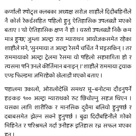
कर्णाली स्पोट्र्स क्लबका अध्यक्ष सरोज शाहीले दिदीबहिनीले
नै कोर्स रेकर्डसहित पहिलो हुनु ऐतिहासिक उपलब्धी भएको
बताए । ‘यो ऐतिहासिक क्षण नै हो । यस्तो उपलब्धी निकै कम
मात्र हुन्छ,’ जुम्ला अल्ट्रा रारा म्याराथन आयोजकसमेत रहेका
शाहीले भने, ‘सुनमाया त अल्ट्रा रेसमै चर्चित नै भइसकिन् । तर
राममायाको अल्ट्रा ट्रेलमा रेसमा यो पहिलो सहभागिता हो र
त्यसमा पनि उनले कीर्तिमान बनाइन् ।’ शाहीले राममाया ट्रयाक
एण्ड फिल्डमा जमिरहेको खेलाडी भएको बताए ।
पहालमा उकालो, ओरालोदेखि समथर भू–बनोटमा दौडनुपर्ने
हङकङ १०० अल्ट्रा म्याराथको रुट छिचोल्नु सहज थिएन ।
यसका लागि शारीरिक र मानसिक दुवैमा बलियो हुनुपर्छ र
दबाबसमेत झेल्न सक्ने हुनुपर्छ । बुढा दिदीबहिनीले गरेको
मिहिनेत र परिश्रमले गर्दा उनीहरू इतिहास रच्न सफल भएका
हुन् ।