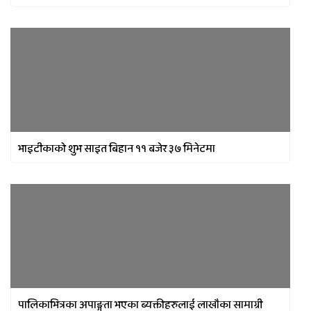
भाइटीकाको शुभ साइत बिहान ११ बजेर ३७ मिनेटमा
पालिकाभित्रका अपाङ्गता भएका ब्यक्तीहरुलाई लाखौका सामाग्री