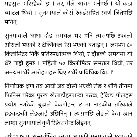
महसुस गरिरहेको छु । तर, मैले आराम गर्नुपर्छ । यो कडा
ब्याटल थियो । सुनमायाले कोर्स रेकर्डसहित स्वर्ण जितेपछि
भनिन् ।
सुनमायाले आधा दौड समथल भए पनि त्यसपछि उकालो
ओरालो भएको र टेक्निकल रेस भएको बताइन् । ‘लगभग ८०
किलोमिटर निकै प्रतिस्पर्धात्मक थियो, र दौडको समयमा यो
धेरै गाह्रो हुन्छ । पहिलो ५० किलोमिटर समतल थियो, तर
अन्त्यमा धेरै आरोहणहरू थिए र धेरै प्राविधिक थिए ।’
निर्णायक क्षण तब आयो जब दोस्रो भएकी लेङ र शीर्ष तीनमा
फिनिस गरेका पुरुष खेलाडीहरूभन्दा फरक, ट्रेकिङ पोलहरू
प्रयोग नगरेकी बुढाले चेकपोइन्ट ४ मा नाटकीय तरिकाले
हङकङकी लेङलाई उछिनिन् । त्यसपछि लेङले केरा खान
लाग्दा सुनमायाले कुनै रिफ्रेसमेन्ट लिइनन् ।
वर्ष २०२४ मा अन्तर्राष्ट्रिय स्तरमा छाएकी सुनमायाले २०२५ को