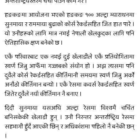
अन्तर्राष्ट्रियस्तरमै चर्चा पाउने काम गरे ।
राति भएको मोटरसाइकल दुर्घटनाबारे
हङकङमा आयोजना भएको हङकङ १०० अल्ट्रा म्याराथनमा
कसैले थाहा पाएनन्, बिहान घर नजिकै
सुनमाया र राममाया बुढाको कोर्स रेकर्डसहित जित हात पारे ।
मृत भेटिए युवक
यो उनीहरूको लागि मात्र नभई नेपाली खेलकुदका लागि पनि
सीडद्वारा साना किसान र बैंकबीच
ऐतिहासिक क्षण बनेको छ ।
समन्वयात्मक कार्यक्रम
एकै परिवारबाट एक नभई दुई खेलाडीले एकै प्रतियोगितामा
स्वर्ण जित्नु आफैँमा गज्जबको संयोग हो । अझ त्यसमा पनि
दुवैले कोर्स रेकर्डसहित कीर्तिमानी समयमा स्वर्ण जित्नु अर्को
राप्ती चक्रपथः १७ किलोमिटर कालोपत्रे
अनौठो कीर्तिमान बन्यो । एकै रेसमा कवर्स रेकर्डसहित स्वर्ण
जितेर दुवैले नयाँ कीर्तिमान नै बनाए ।
दिदी सुनमाया यसअघि अल्ट्रा रेसमा विश्वमै चर्चित
बनिसकेकी खेलाडी हुन् । उनी निरन्तर अन्तर्राष्ट्रिय रेसमा
सहभागी हुँदै आएकी छिन् र अधिकांशमा पहिलो नै बनेकी छन्
दाङमै धागोबाट ‘ए फर एप्पलदेखि जेठ फर
।