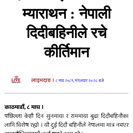
दुर्घटनाबाट मृत्यु भएकी कल्पनाको
अन्तयष्टी
म्याराथन : नेपाली
दिदीबहिनीले रचे
कीर्तिमान
पोखिए मरुभूमिको पसिनादेखि बैंकको
जागिर छाडेर उद्यमी बनेकाहरूको कथा
राप्तीमा निःशुल्क विशेषज्ञ स्वास्थ्य शिविर,
लाइभदाङ ।
८ माघ २०८१, मंगलवार २०:२८ बजे
३ सय १९ जनाले लिए सेवा
काठमाडौं, ८ माघ ।
सडक दुर्घटनामा श्रीमान् गुमाएकी
पछिल्ला केही दिन सुनमाया र राममाया बुढा दिदीबहिनीका
महिलालाई कुमारी बैंक गढवाद्वारा १०
लागि विशेष रह्यो । यी दुई दिदी बहिनीले नेपालमा मात्र नभएर
लाख रुपैयाँ बीमा दाबी भुक्तानी