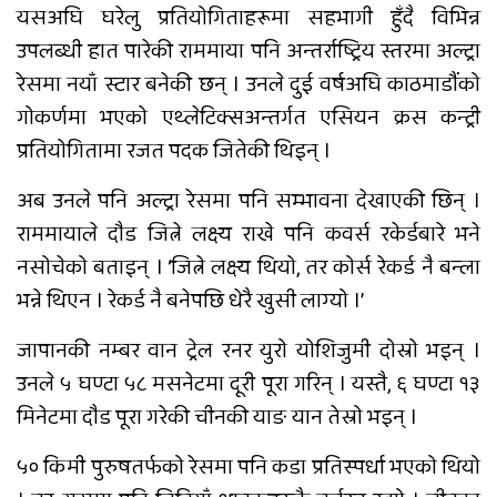
यसअघि घरेलु प्रतियोगिताहरूमा सहभागी हुँदै विभिन्न
उपलब्धी हात पारेकी राममाया पनि अन्तर्राष्ट्रिय स्तरमा अल्ट्रा
रेसमा नयाँ स्टार बनेकी छन् । उनले दुई वर्षअघि काठमाडौंको
गोकर्णमा भएको एथ्लेटिक्सअन्तर्गत एसियन क्रस कन्ट्री
प्रतियोगितामा रजत पदक जितेकी थिइन् ।
अब उनले पनि अल्ट्रा रेसमा पनि सम्भावना देखाएकी छिन् ।
राममायाले दौड जित्ने लक्ष्य राखे पनि कवर्स रकेर्डबारे भने
नसोचेको बताइन् । ‘जित्ने लक्ष्य थियो, तर कोर्स रेकर्ड नै बन्ला
भन्ने थिएन । रेकर्ड नै बनेपछि धेरै खुसी लाग्यो ।’
जापानकी नम्बर वान ट्रेल रनर युरो योशिजुमी दोस्रो भइन् ।
उनले ५ घण्टा ५८ मसनेटमा दूरी पूरा गरिन् । यस्तै, ६ घण्टा १३
मिनेटमा दौड पूरा गरेकी चीनकी याङ यान तेस्रो भइन् ।
५० किमी पुरुषतर्फको रेसमा पनि कडा प्रतिस्पर्धा भएको थियो