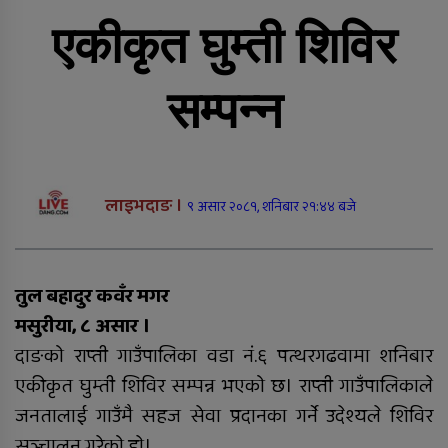
सिमलखुटीमा नवनिर्मित सार्वजनिक
प्रतीक्षालय उद्घाटन
एकीकृत घुम्ती शिविर
सम्पन्न
राप्ती चेम्बर अफ कमर्सको चौथो वार्षिक
लाइभदाङ ।
९ असार २०८१, शनिबार २१:४४ बजे
साधारणसभा सम्पन्न
सल्यानमा शिकार खेल्दा गोली लागेर
एकको मृत्यु, छ जना पक्राउ
तुल बहादुर कवँर मगर
मसुरीया, ८ असार ।
दाङको राप्ती गाउँपालिका वडा नं.६ पत्थरगढवामा शनिबार
दुर्घटनाबाट मृत्यु भएकी कल्पनाको
अन्तयष्टी
एकीकृत घुम्ती शिविर सम्पन्न भएको छ। राप्ती गाउँपालिकाले
जनतालाई गाउँमै सहज सेवा प्रदानका गर्ने उदेश्यले शिविर
सञ्चालन गरेको हाे।