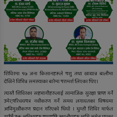
रुकुम पश्चिममा भ्यान र मोटरसाइकल
ठोक्किँदा एक जनाको मृत्यु
शिविरमा ९७ जना किसानहरूले पशु तथा खाद्यान्न बालीमा
देखिने विभिन्न समस्याका बारेमा परामर्श लिएका थिए।
त्यस्तै शिविरका सहभागीहरुलाई सामाजिक सुरक्षा प्राप्त गर्ने
उमेर,परिचयपत्र नवीकरण गर्ने समय लगायतका विषयमा
अभिमुखीकरण प्रदान गरिएको थियो । घुम्ती शिविर मार्फत
गाउँमै उक्त सुविधाहरु पाएपछि स्थानीयहरु खुशि समेत भएका