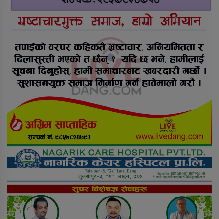
कसैले थाहा पाएनन्, बिहान घर नजिकै
मृत भेटिए युवक
सीडद्वारा साना किसान र बैंकबीच
समन्वयात्मक कार्यक्रम
राप्ती चक्रपथः १७ किलोमिटर कालोपत्रे
दाङमै धागोबाट ‘ए फर एप्पलदेखि जेठ फर
जेब्रा’ बनाउनेहरु