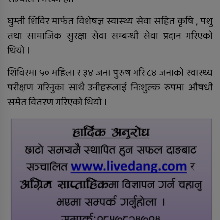
घुम्ती शिविर मार्फत विशेषज्ञ स्वास्थ्य सेवा सहित कृषि , पशु
तथा सामाजिक सुरक्षा सेवा सम्बन्धी सेवा प्रदान गरिएको
थियो ।
पोखिए मरुभूमिको पसिनादेखि बैंकको
जागिर छाडेर उद्यमी बनेकाहरूको कथा
शिविरमा ५० महिला र ३४ जना पुरुष गरि ८४ जनाकाे स्वास्थ्य
परीक्षण गरिनुका साथै उनीहरूलाई निःशुल्क रुपमा औषधी
समेत वितरण गरिएको थियो ।
राप्तीमा निःशुल्क विशेषज्ञ स्वास्थ्य शिविर,
३ सय १९ जनाले लिए सेवा
सडक दुर्घटनामा श्रीमान् गुमाएकी
महिलालाई कुमारी बैंक गढवाद्वारा १०
लाख रुपैयाँ बीमा दाबी भुक्तानी
राति भएको मोटरसाइकल दुर्घटनाबारे