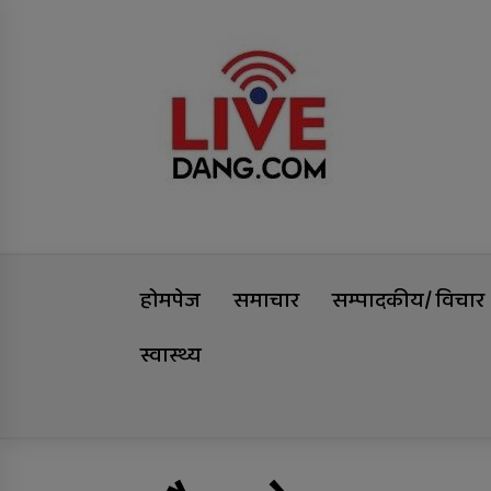
Skip
Livedang
to
content
समृद्धिको यात्रा
होमपेज
समाचार
सम्पादकीय/ विचार
स्वास्थ्य
Trending Now