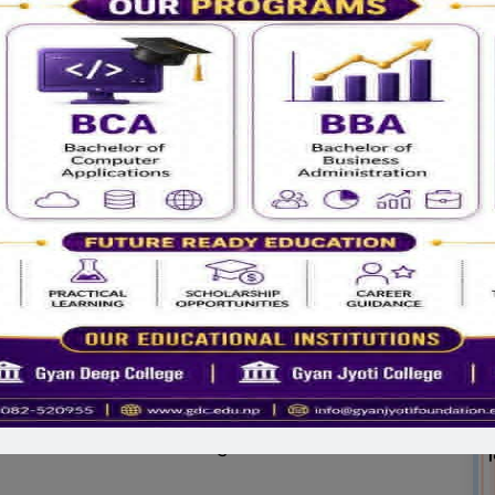
छ?
िसिमले हानि पुर्‍याउन सक्छ। यसले केही मृगौला क्यान्सरहरू
ृदय र रक्त नलीहरूलाई क्षति पुर्‍याउँछ जसले गर्दा मृगौलामा
क्षति पुग्छ।
ाम्रो छ, र किन?
स र मृगौला प्रत्यारोपण दुबै उपचारका लागि वैकल्पिक रुपमा
त्काल राहत प्रदान गर्दछ, भने मृगौला प्रत्यारोपणलाई
े डायलिसिस भन्दा उत्कृष्ट परिणाम प्रदान गर्दछ।
तपाईंको विचार के छ?
 फेलियर भएका बिरामीको लागि निकै राम्रो विकल्प हो। तर
्वपूर्ण भुमिका रहन्छ। यसमा आउने जटिलताको पनि ज्ञान हुनु
थै प्रत्यारोपण अश्विकार हुने सम्भावनालाई पनि बेवास्ता