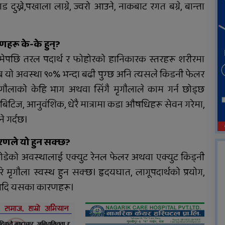
ड दुख्ने,पखाला लाग्ने, ज्वरो आउने, नाकबाट रगत बग्ने, बान्ता
हरू के-के हुन्?
 गुमेपछि तरल पदार्थ र फोहोरको हानिकारक स्तरहरू शरीरमा
ब यो अवस्था ९०% भन्दा बढी पुग्छ अनि त्यसले किडनी फेलर
गौलाको केहि भाग अथवा सिंगै मृगौलाले काम गर्न छोड्छ
टिज, आनुवंशिक, धेरै मात्रामा कडा औषधिहरू सेवन गरेमा,
े गर्दछ।
ारणले यो हुन सक्छ?
छोडेको अवस्थालाई एक्युट रेनल फेलर अथवा एक्युट किड्नी
ि मृगौला स्वस्थ हुन सक्छ। हृदयघात, लागूपदार्थको प्रयोग,
्नु आदि यसका कारणहरू।