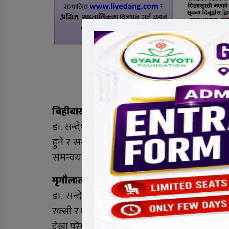
बिहीबार १४ मार्च अर्थात विश्व मृगौला दिवस हो।
डा. सन्देश लम्साल: विश्व मृगौला दिवसको दिनमा 
हुने र समाजमा मृगौला रोगको बारेमा चेतना फैलाउ
समन्वय गरिने कारणले यो दिन निकै महत्वपूर्ण मान
मृगौलालाई स्वस्थ राख्नका लागि केहि सुझाव दिनु
डा. सन्देश लम्साल: मृगौलालाई स्वस्थ राख्नका लाग
रक्सी र धुम्रपान सेवन नगर्ने, स्वस्थ आहार खाने र
देखा परेमा तुरून्तै चिकित्सकको परामर्श लिनुपर्छ।