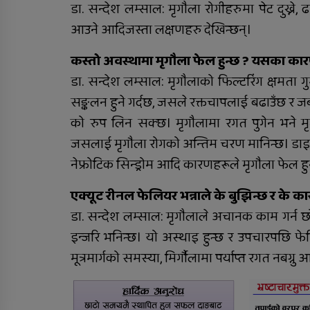
डा. सन्देश लम्साल: मृगौला रोगीहरुमा पेट दुख्ने, ढा
आउने आदिजस्ता लक्षणहरु देखिन्छन्।
कस्तो अवस्थामा मृगौला फेल हुन्छ ? यसका कारण
डा. सन्देश लम्साल: मृगौलाको फिल्टरिंग क्षमता
सङ्कलन हुने गर्दछ, जसले रक्तचापलाई बढाउँछ र ज
को रुप लिन सक्छ। मृगौलामा रगत पुगेन भने मृ
जसलाई मृगौला रोगको अन्तिम चरण मानिन्छ। डाइबि
नेफ्रोटिक सिन्ड्रोम आदि कारणहरूले मृगौला फेल हुन
एक्यूट रीनल फेलियर भन्नाले के बुझिन्छ र के क
डा. सन्देश लम्साल: मृगौलाले अचानक काम गर्न 
इन्जरि भनिन्छ। यो अस्थाइ हुन्छ र उपचारपछि फेर
मूत्रमार्गको समस्या, मिर्गौलामा पर्याप्त रगत नबग