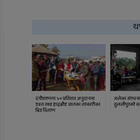
थ
दंगीशरणमा ५० प्रतिशत अनुदानमा
जलेका संरचना पु
उन्नत तथा हाइब्रीड जातका तरकारीका
तुलसीपुरको सर
बिउ वितरण