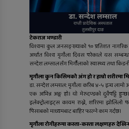
शुक्रबार निःशुल्क विशेषज्ञ
स्वास्थ्य शिविर सञ्चालन हुने
टेकराज भण्डारी
विश्वमा कुल जनसङ्ख्याको १० प्रतिशत नागरिक मिर
अर्थात विश्व मृगौला दिवस परेकाले यस सम्बन्धम
सन्देश लम्सालसँग मिर्गौलाको स्वास्थ्य तथा किड
मृगौला कुन किसिमको अंग हो र हाम्रो शरीरमा मिर्गौ
डा. सन्देश लम्साल: मृगौला करिब ४-५ इन्च लामो 
एक अभिन्न अङ्ग हो। यो मेरुदण्डको दुवैपट्टि हुन्छ
इलेक्ट्रोलाइट्स कायम राख्ने, शरिरमा झोलिलो पदार
पिसाबको माध्यमबाट बाहिर फाल्ने काम गर्दछ।
मृगौला रोगीहरुमा कस्ता-कस्ता लक्षणहरु देखिन