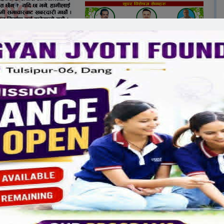
 यो दिन किन महत्वपूर्ण मानिन्छ?
मृगौला स्वास्थ्य तथा मृगौला रोगको बारेमा विश्वभरि छलफल
ने कार्यक्रमहरु हुनुका साथै मृगौला रोगको उन्मूलनका लागि
िन्छ।
हुन्छ?
ि बिशेष ध्यान दिनुपर्छ। पानी पर्याप्त मात्रामा पिउने, जाड
 नियमित व्यायाम गर्ने गर्नुपर्छ। साथै माथि भनिएका लक्षणहरू