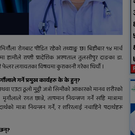
करणीको आरोपमा जेठाजु
विरुद्ध मुद्दा दायर
्गौला रोगबाट पीडित रहेको तथ्याङ्क छ। बिहीबार १४ मार्च
ा हामीले राप्ती प्रादेशिक अस्पताल तुलसीपुर दाङका डा.
नी फेलर लगायतका विषयमा कुराकानी गरेका थियौं ।
लाले गर्ने प्रमुख कार्यहरु के के हुन्?
अथवा एउटा ठूलो मुट्ठी जत्रो सिमीको आकारको मानव शरीरको
। मृगौलाले रगत छान्ने, तापमान नियन्त्रण गर्ने सहि मात्रामा
्थको मात्रा नियन्त्रन गर्ने, र शरिरलाई नचाहिने पदार्थहरू
्छन्?