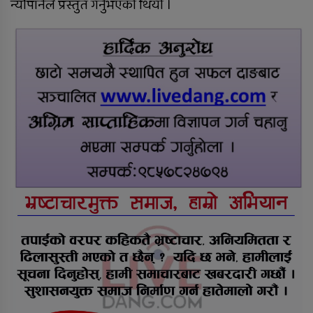
न्यौपानेले प्रस्तुत गर्नुभएको थियो ।
पोखिए मरुभूमिको पसिनादेखि बैंकको
जागिर छाडेर उद्यमी बनेकाहरूको कथा
राप्तीमा निःशुल्क विशेषज्ञ स्वास्थ्य शिविर,
३ सय १९ जनाले लिए सेवा
सडक दुर्घटनामा श्रीमान् गुमाएकी
महिलालाई कुमारी बैंक गढवाद्वारा १०
लाख रुपैयाँ बीमा दाबी भुक्तानी
राति भएको मोटरसाइकल दुर्घटनाबारे