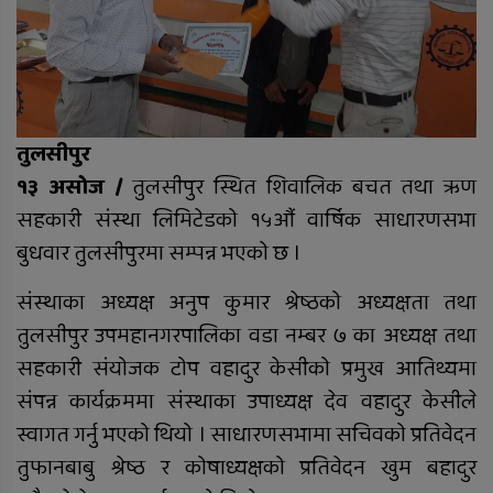
तुलसीपुर
राप्ती चेम्बर अफ कमर्सको चौथो वार्षिक
साधारणसभा सम्पन्न
१३ असोज /
तुलसीपुर स्थित शिवालिक बचत तथा ऋण
सहकारी संस्था लिमिटेडको १५औं वार्षिक साधारणसभा
बुधवार तुलसीपुरमा सम्पन्न भएको छ ।
सल्यानमा शिकार खेल्दा गोली लागेर
एकको मृत्यु, छ जना पक्राउ
संस्थाका अध्यक्ष अनुप कुमार श्रेष्ठको अध्यक्षता तथा
तुलसीपुर उपमहानगरपालिका वडा नम्बर ७ का अध्यक्ष तथा
सहकारी संयोजक टोप वहादुर केसीको प्रमुख आतिथ्यमा
दुर्घटनाबाट मृत्यु भएकी कल्पनाको
संपन्न कार्यक्रममा संस्थाका उपाध्यक्ष देव वहादुर केसीले
अन्तयष्टी
स्वागत गर्नु भएको थियो । साधारणसभामा सचिवको प्रतिवेदन
तुफानबाबु श्रेष्ठ र कोषाध्यक्षको प्रतिवेदन खुम बहादुर