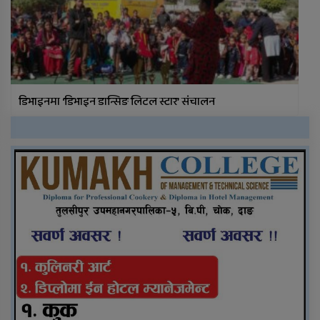
डिभाइनमा ‘डिभाइन डान्सिङ लिटल स्टार’ संचालन