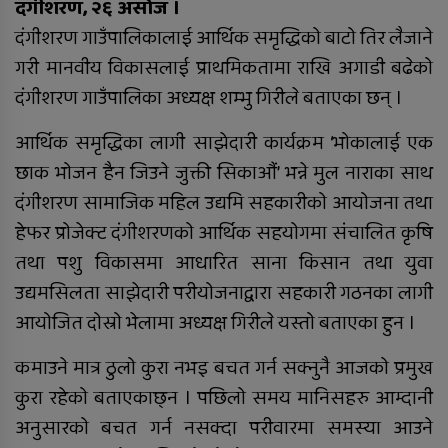
ठोक्किँदा एक जनाको मृत्यु
दंगीशरण, २६ असोज ।
दंगीशरण गाउँपालिकालाई आर्थिक समृद्धिको बाटो तिर लैजाने
गरी मानवीय विकासलाई प्राथमिकतामा राखि अगाडी बढेको
दुग्ध चिस्यान केन्द्र अनुदान हिनामिना
आरोपमा आठबिसकोटका मेयरसहित ११
दंगीशरण गाउँपालिका अध्यक्ष शम्भु गिरीले बताएका छन् ।
जनाविरुद्ध भ्रष्टाचार मुद्दा
आर्थिक समृद्धिका लागी साझेदारी कार्यक्रम ‘भोकालाई एक
६ महिनाअघि सजिएकी बेहुली, ६
छाक भोजन हैन जिउने जुक्ती सिकाऔं’ भन्ने मुल नाराका साथ
महिनापछि सडकमा अस्ताइन्
दंगीशरण सामाजिक महिल उद्यमि सहकारीको आयोजना तथा
हेफर प्रोजेक्ट दंगीशरणको आर्थिक सहयोगमा संचालित कृषि
तथा पशु विकासमा आधारित साना किसान तथा युवा
दंगीशरणमा आर्थिक वर्ष २०८२/८३ को
उद्यमसिलता साझेदारी परीयोजनाद्वारा सहकारी गठनका लागी
वार्षिक समीक्षा कार्यक्रम सम्पन्न
आयोजित दोस्रो भेलामा अध्यक्ष गिरीले यस्तो बताएका हुन ।
कमाउने मात्र ठुलो कुरा नभइ बचत गर्न सक्नुनै आजको प्रमुख
तुलसीपुरमा मोटरसाइकल र स्कुटी
कुरा रहेको बताएकाछ्न । पछिलो समय मानिसहरु आम्दानी
ठोक्किँदा युवतीको मृत्यु
अनुसारको बचत गर्न नसक्दा परीवारमा समस्या आउने