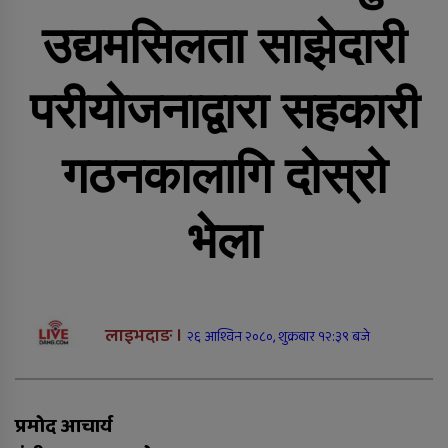
सीडद्वारा साना किसान र बैंकबीच
समन्वयात्मक कार्यक्रम
उद्यमसिलता साझेदारी
परीयोजनाद्वारा सहकारी
राप्ती चक्रपथः १७ किलोमिटर कालोपत्रे
गठनकालागि दोस्रो
भेला
दाङमै धागोबाट ‘ए फर एप्पलदेखि जेठ फर
जेब्रा’ बनाउनेहरु
लाइभदाङ ।
२६ आश्विन २०८०, शुक्रबार १२:३९ बजे
प्रमोद आचार्य
रुकुम पश्चिममा भ्यान र मोटरसाइकल