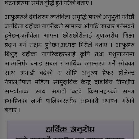
घटनाहरुमा समेत वृद्धि हुने गरेको बताए ।
आफुहरुले दंगीशरण त्यतीबेला समृद्धि भएको अनुभुती गर्नेछौ
राप्ती आधारभूत अस्पतालमा शुक्रबार
जतीबेला यहाँका नागरीकले सामान्य औषधि उपचार गर्नसक्ने
निःशुल्क विशेषज्ञ स्वास्थ्य शिविर
सञ्चालन हुने
हुनेछन,जतीबेला आफ्ना छोराछोरीलाई गुणस्तरीय शिक्षा
प्रदान गर्न सक्षम हुनेछन,अध्यक्ष गिरीले बताए । आफुहरु
दाङमा आफ्नै भाइ बुहारी करणीको
बिशुद्द यहाँका नागरिकहरुलाई कृषि तथा पशुपालनमा
आरोपमा जेठाजु विरुद्ध मुद्दा दायर
आत्मनिर्भर बनाइ सबल र आर्थिक रुपान्तरण गर्ने सोचका
साथ अगाडी बढेको र सोहि अनुरुप हेफर प्रोजेक्ट
नेपाल,नेपाल महिला सामुदायिक केन्द्र दाङबिच त्रिपक्षीय
रोल्पामा खोलाले बगाउँदा एक वृद्धको
सम्झौताका साथ अगाडी बढदै किसानहरुको समग्र
मृत्यु
हकहितका लागी पालिकास्तरीय सहकारी स्थापना गरेको
बताए ।
बलात्कार पछि नाबालक देखाउन किर्ते
जन्मदर्ता, कीर्ते बनाइदिने पनि जेलमा