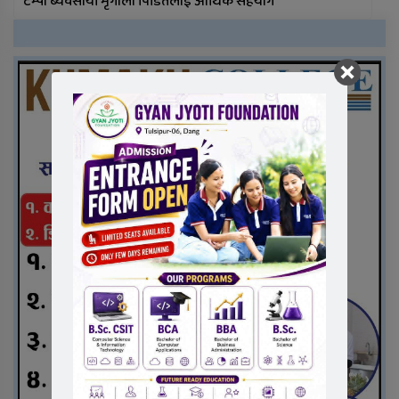
टेम्पो ब्यवसायी मृगौला पिडितलाई आर्थिक सहयोग