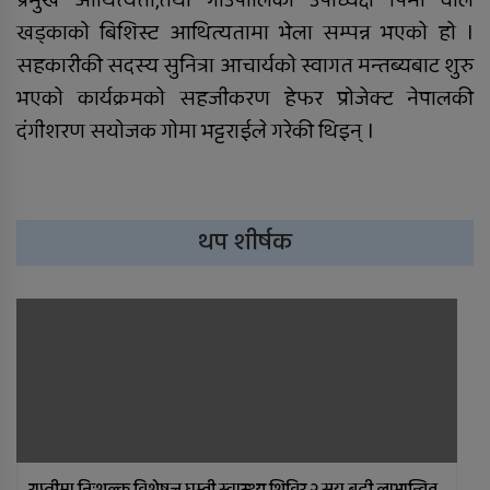
खड्काको बिशिस्ट आथित्यतामा भेला सम्पन्न भएको हो ।
सहकारीकी सदस्य सुनित्रा आचार्यको स्वागत मन्तब्यबाट शुरु
भएको कार्यक्रमको सहजीकरण हेफर प्रोजेक्ट नेपालकी
दंगीशरण सयोजक गोमा भट्टराईले गरेकी थिइन् ।
थप शीर्षक
राप्तीमा निःशुल्क विशेषज्ञ घुम्ती स्वास्थ्य शिविर,२ सय बढी लाभान्वित