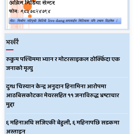
भर्खरै
रुकुम पश्चिममा भ्यान र मोटरसाइकल ठोक्किँदा एक
जनाको मृत्यु
दुग्ध चिस्यान केन्द्र अनुदान हिनामिना आरोपमा
आठबिसकोटका मेयरसहित ११ जनाविरुद्ध भ्रष्टाचार
मुद्दा
६ महिनाअघि सजिएकी बेहुली, ६ महिनापछि सडकमा
अस्ताइन्