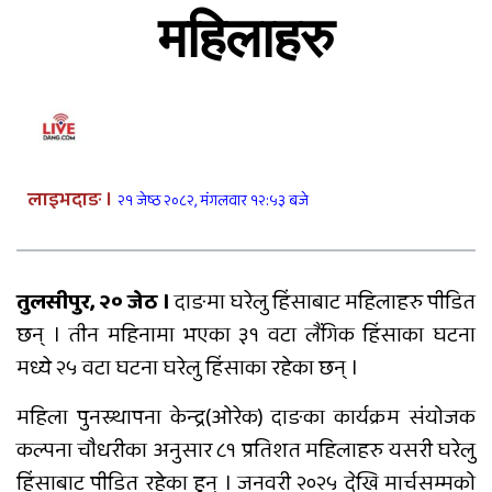
जनाको मृत्यु
महिलाहरु
दुग्ध चिस्यान केन्द्र अनुदान हिनामिना आरोपमा
आठबिसकोटका मेयरसहित ११ जनाविरुद्ध भ्रष्टाचार
मुद्दा
६ महिनाअघि सजिएकी बेहुली, ६ महिनापछि सडकमा
लाइभदाङ ।
२१ जेष्ठ २०८२, मंगलवार १२:५३ बजे
अस्ताइन्
तुलसीपुर, २० जेठ ।
दाङमा घरेलु हिंसाबाट महिलाहरु पीडित
दंगीशरणमा आर्थिक वर्ष २०८२/८३ को वार्षिक समीक्षा
छन् । तीन महिनामा भएका ३१ वटा लैंगिक हिंसाका घटना
कार्यक्रम सम्पन्न
मध्ये २५ वटा घटना घरेलु हिंसाका रहेका छन् ।
तुलसीपुरमा मोटरसाइकल र स्कुटी ठोक्किँदा युवतीको
महिला पुनस्र्थापना केन्द्र(ओरेक) दाङका कार्यक्रम संयोजक
मृत्यु
कल्पना चौधरीका अनुसार ८१ प्रतिशत महिलाहरु यसरी घरेलु
हिंसाबाट पीडित रहेका हुन् । जनवरी २०२५ देखि मार्चसम्मको